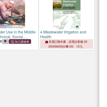
er Use in the Middle
4.
Wastewater Irrigation and
hnical, Social,
Health
 and Policy Issues
存
若需訂購本書，請電洽客服 02-
25006600[分機130、131]。