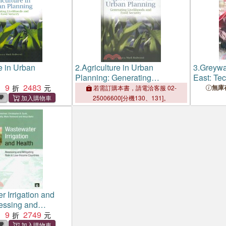
e in Urban
2.
Agriculture in Urban
3.
Greywat
Planning: Generating
East: Tec
9
2483
Livelihoods and Food Security
Economic
：
無庫
若需訂購本書，請電洽客服 02-
25006600[分機130、131]。
 Irrigation and
essing and
Risk in Low-Income
9
2749
：