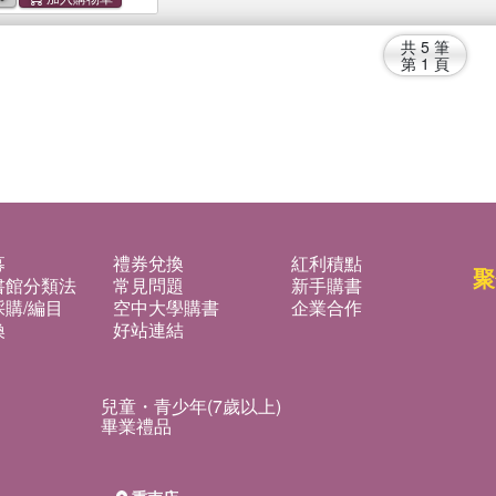
共
5
筆
第
1
頁
募
禮券兌換
紅利積點
聚
書館分類法
常見問題
新手購書
購/編目
空中大學購書
企業合作
換
好站連結
兒童・青少年(7歲以上)
畢業禮品