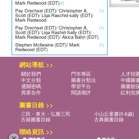
Mark Redwood (EDT)
(2)
Pay Drechsel (EDT)/ Christopher A.
(1)
Scott (EDT)/ Liqa Raschid-sally (EDT)/
Mark Redwood
Pay Drechsel (EDT)/ Christopher A.
(1)
Scott (EDT)/ Liqa Rashid-Sally (EDT)/
Mark Redwood (EDT)/ Akica Bahri (EDT)
Stephen Mcllwaine (EDT)/ Mark
(1)
Redwood (EDT)
網站導航 >>
關於我們
門市專區
人才招
中文分類
圖書分類法
中國圖
通關密碼
學習平台
圖書館採
異業合作
閱讀潮評
紅利兌
圖書目錄 >>
三民・東大・弘雅三民
小山丘童書(0-6歲)
古籍圖書目錄
古典圖書目錄
聯絡資訊 >>