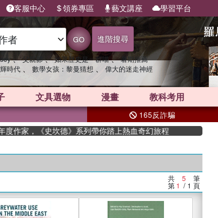
客服中心
領券專區
藝文講座
學習平台
進階搜尋
GO
、
、
、
sey
父親節
如果歷史是一群喵
暑期推薦
、
、
輝時代
數學女孩：黎曼猜想
偉大的迷走神經
子
文具選物
漫畫
教科考用
165反詐騙
 獲年度作家，《史坎德》系列帶你踏上熱血奇幻旅程
共
5
筆
第
1
/ 1
頁