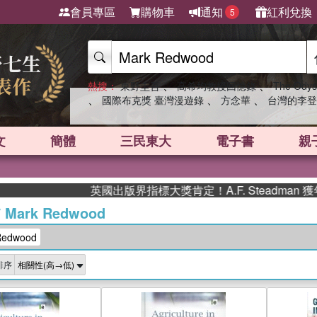
會員專區
購物車
通知
紅利兌換
5
、
、
熱搜：
東野圭吾
高希均教授回憶錄
The Odys
、
、
、
國際布克獎 臺灣漫遊錄
方念華
台灣的李登
文
簡體
三民東大
電子書
親
英國出版界指標大獎肯定！A.F. Steadman
/
Mark Redwood
edwood
排序