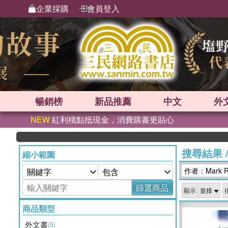
企業採購
會員登入
暢銷榜
新品
推薦
中文
外
NEW
紅利積點抵現金，消費購書更貼心
搜尋結果
縮小範圍
作者：Mark R
篩選商品
顯示
商品類型
外文書
(5)