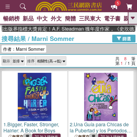
5
暢銷榜
新品
中文
外文
簡體
三民東大
電子書
親子
GO
出版界指標大獎肯定！A.F. Steadman 獲年度作家，《史坎
搜尋結果
/
Marni Sommer
、
熱搜：
東野圭吾
高希均教授回憶錄
篩選
、
、
、
The Odyssey
父親節
如果歷
作者：Marni Sommer
、
、
史是一群喵
暑期推薦
國際布克
、
、
獎 臺灣漫遊錄
方念華
台灣的李
共
8
筆
顯示
排序
、
、
登輝時代
數學女孩：黎曼猜想
第
1
/ 1
頁
偉大的迷走神經
1.
Bigger, Faster, Stronger,
2.
Una Guía para Chicas de
Hairier: A Book for Boys
la Pubertad y los Periodos
Menstruales
無庫存
無庫存