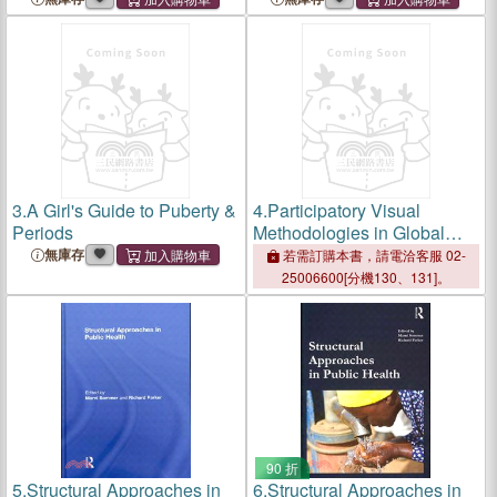
3.
A Girl's Guide to Puberty &
4.
Participatory Visual
Periods
Methodologies in Global
Public Health
無庫存
若需訂購本書，請電洽客服 02-
25006600[分機130、131]。
90 折
5.
Structural Approaches in
6.
Structural Approaches in