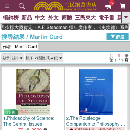
5
暢銷榜
新品
中文
外文
簡體
三民東大
電子書
親子
GO
指標大獎肯定！A.F. Steadman 獲年度作家，《史坎德》系
搜尋結果
/
Martin Curd
、
熱搜：
東野圭吾
高希均教授回憶錄
篩選
、
、
、
The Odyssey
父親節
如果歷
作者：Martin Curd
、
、
史是一群喵
暑期推薦
國際布克
、
、
獎 臺灣漫遊錄
方念華
台灣的李
共
6
筆
顯示
排序
、
、
登輝時代
數學女孩：黎曼猜想
第
1
/ 1
頁
偉大的迷走神經
79 折
1.
Philosophy of Science:
2.
The Routledge
The Central Issues
Companion to Philosophy of
79
2090
Science
若需訂購本書，請電洽客服 02-