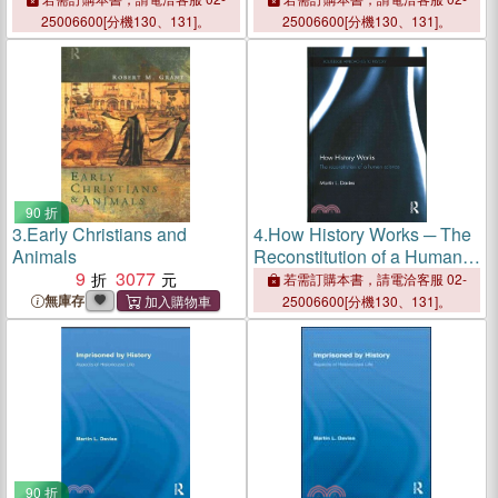
Transvaluation of Values
25006600[分機130、131]。
25006600[分機130、131]。
90 折
3.
Early Christians and
4.
How History Works ─ The
Animals
Reconstitution of a Human
9
3077
Science
若需訂購本書，請電洽客服 02-
無庫存
25006600[分機130、131]。
90 折