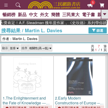
5
暢銷榜
新品
中文
外文
簡體
三民東大
電子書
親子
GO
肯定！A.F. Steadman 獲年度作家，《史坎德》系列帶你踏
搜尋結果
/
Martin L. Davies
、
、
熱搜：
東野圭吾
The Odyssey
篩選
、
、
、
父親節
花開錦繡
暑期推薦
作者：Martin L. Davies
、
、
方念華
台灣的李登輝時代
數學
、
女孩：黎曼猜想
偉大的迷走神經
共
7
筆
顯示
排序
、
、
如果歷史是一群喵
臺灣漫遊錄
第
1
/ 1
頁
1.
The Enlightenment and
2.
Early Modern
the Fate of Knowledge ―
Constructions of Europe ─
Essays on the
Literature, Culture, History
若需訂購本書，請電洽客服 02-
若需訂購本書，請電洽客服 02-