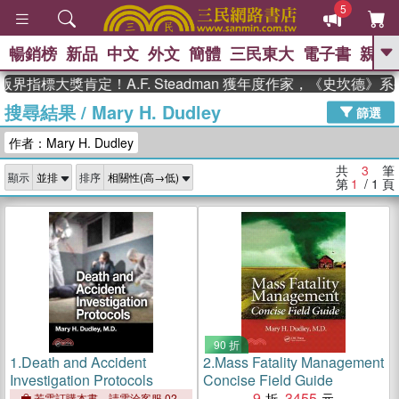
5
暢銷榜
新品
中文
外文
簡體
三民東大
電子書
親子
GO
界指標大獎肯定！A.F. Steadman 獲年度作家，《史坎德》
搜尋結果
/
Mary H. Dudley
、
熱搜：
東野圭吾
高希均教授回憶錄
篩選
、
、
、
The Odyssey
父親節
如果歷
作者：Mary H. Dudley
、
、
史是一群喵
暑期推薦
國際布克
、
、
獎 臺灣漫遊錄
方念華
台灣的李
共
3
筆
顯示
排序
、
、
登輝時代
數學女孩：黎曼猜想
第
1
/ 1
頁
偉大的迷走神經
90 折
1.
Death and Accident
2.
Mass Fatality Management
Investigation Protocols
Concise Field Guide
9
3455
若需訂購本書，請電洽客服 02-