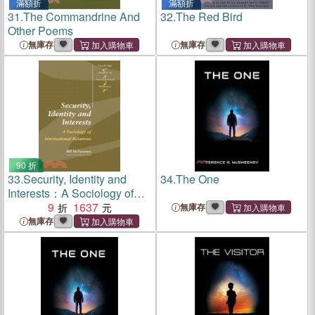
滿額折
滿額折
31.
The Commandrine And
32.
The Red Bird
Other Poems
無庫存
無庫存
90 折
33.
Security, Identity and
34.
The One
Interests：A Sociology of
International Relations
9
1637
無庫存
無庫存