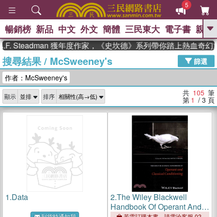
5
暢銷榜
新品
中文
外文
簡體
三民東大
電子書
親子
GO
Steadman 獲年度作家，《史坎德》系列帶你踏上熱血奇幻旅程
搜尋結果
/
McSweeney's
、
熱搜：
東野圭吾
高希均教授回憶錄
篩選
、
、
、
The Odyssey
父親節
如果歷
作者：McSweeney's
、
、
史是一群喵
暑期推薦
國際布克
、
、
獎 臺灣漫遊錄
方念華
台灣的李
共
105
筆
顯示
排序
、
、
登輝時代
數學女孩：黎曼猜想
第
1
/ 3
頁
偉大的迷走神經
1.
Data
2.
The Wiley Blackwell
Handbook Of Operant And
Classical Conditioning
到貨時通知我
若需訂購本書，請電洽客服 02-