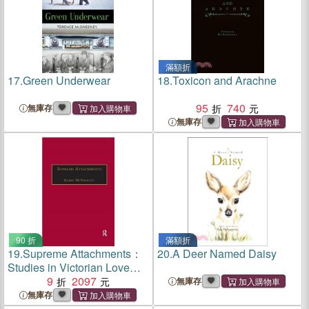
滿額折
17.
Green Underwear
18.
Toxicon and Arachne
95
740
無庫存
無庫存
90 折
滿額折
19.
Supreme Attachments：
20.
A Deer Named Daisy
Studies in Victorian Love
Poetry
9
2097
無庫存
無庫存