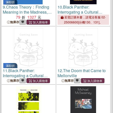
滿額折
9.
Chaos Theory：Finding
10.
Black Panther:
Meaning in the Madness,
Interrogating a Cultural
One Bad Decision at a Time
79
1327
Phenomenon
若需訂購本書，請電洽客服 02-
無庫存
25006600[分機130、131]。
滿額折
11.
Black Panther:
12.
The Doom that Came to
Interrogating a Cultural
Mellonville
Phenomenon
無庫存
無庫存