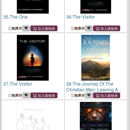
35.
The One
36.
The Visitor
無庫存
無庫存
37.
The Visitor
38.
The Journey Of The
Christian Man: Leaving A
Legacy Of Faithfulness
無庫存
無庫存