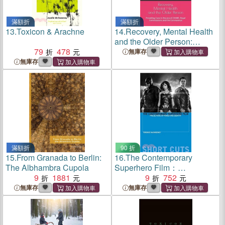
滿額折
滿額折
13.
Toxicon & Arachne
14.
Recovery, Mental Health
and the Older Person:
79
478
Providing Care in the era of
無庫存
CHIME, Royal Commissions
無庫存
and the Coronavirus
滿額折
90 折
15.
From Granada to Berlin:
16.
The Contemporary
The Albhambra Cupola
Superhero Film：
9
1881
Projections of Power and
9
752
Identity
無庫存
無庫存