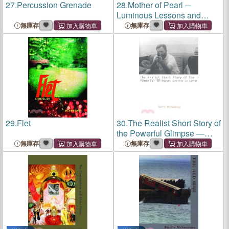
27.
Percussion Grenade
28.
Mother of Pearl ─
Luminous Lessons and
Iridescent Faith
無庫存
無庫存
29.
Flet
30.
The Realist Short Story of
the Powerful Glimpse ―
Chekhov to Carver
無庫存
無庫存