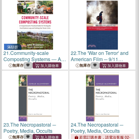
滿額折
21.
Community-scale
22.
The 'War on Terror' and
Composting Systems ― A
American Film ─ 9/11
Comprehensive Practical
Frames Per Second
無庫存
無庫存
Guide for Closing the Food
System Loop and Solving
Our Waste Crisis
23.
The Necropastoral ─
24.
The Necropastoral ─
Poetry, Media, Occults
Poetry, Media, Occults
無庫存
若需訂購本書，請電洽客服 02-