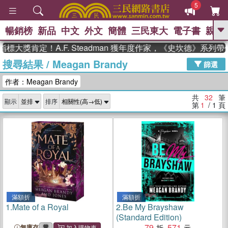
5
暢銷榜
新品
中文
外文
簡體
三民東大
電子書
親子
GO
獎肯定！A.F. Steadman 獲年度作家，《史坎德》系列帶你
搜尋結果
/
Meagan Brandy
、
熱搜：
東野圭吾
高希均教授回憶錄
篩選
、
、
、
The Odyssey
父親節
如果歷
作者：Meagan Brandy
、
、
史是一群喵
暑期推薦
國際布克
、
、
獎 臺灣漫遊錄
方念華
台灣的李
共
32
筆
顯示
排序
、
、
登輝時代
數學女孩：黎曼猜想
第
1
/ 1
頁
偉大的迷走神經
滿額折
滿額折
1.
Mate of a Royal
2.
Be My Brayshaw
(Standard Edition)
79
571
無庫存