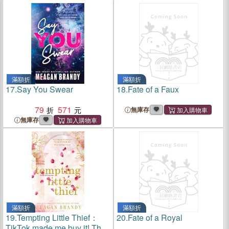
滿額折
滿額折
17.
Say You Swear
18.
Fate of a Faux
79
571
無庫存
無庫存
滿額折
滿額折
19.
Tempting Little Thief：
20.
Fate of a Royal
TikTok made me buy it! The