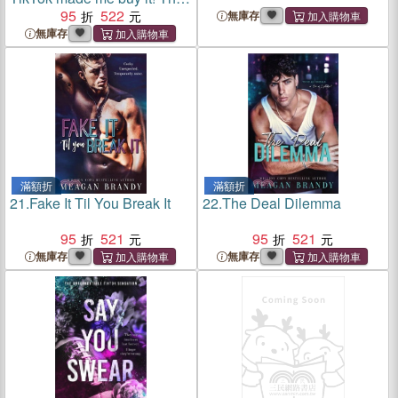
spicy and addictive new
95
522
無庫存
romance from a million-copy
無庫存
bestselling author
滿額折
滿額折
21.
Fake It Til You Break It
22.
The Deal Dilemma
95
521
95
521
無庫存
無庫存