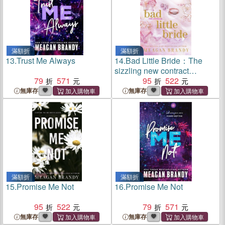
滿額折
滿額折
13.
Trust Me Always
14.
Bad Little Bride：The
sizzling new contract
79
571
marriage romance from the
95
522
million-copy bestselling
無庫存
無庫存
author
滿額折
滿額折
15.
Promise Me Not
16.
Promise Me Not
95
522
79
571
無庫存
無庫存