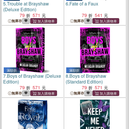
5.
Trouble at Brayshaw
6.
Fate of a Faux
(Deluxe Edition)
79
571
79
541
無庫存
無庫存
滿額折
滿額折
7.
Boys of Brayshaw (Deluxe
8.
Boys of Brayshaw
Edition)
(Standard Edition)
79
571
79
571
無庫存
無庫存