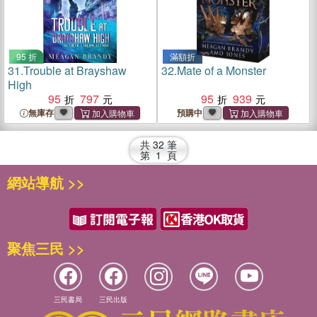
95 折
滿額折
31.
Trouble at Brayshaw
32.
Mate of a Monster
High
95
797
95
939
無庫存
預購中
共
32
筆
第
1
頁
網站導航 >>
聚焦三民 >>
三民書局
三民出版