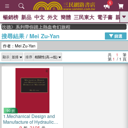
5
暢銷榜
新品
中文
外文
簡體
三民東大
電子書
親子
GO
，《史坎德》系列帶你踏上熱血奇幻旅程
搜尋結果
/
Mei Zu-Yan
、
熱搜：
東野圭吾
高希均教授回憶錄
篩選
、
、
、
The Odyssey
父親節
如果歷
作者：Mei Zu-Yan
、
、
史是一群喵
暑期推薦
國際布克
、
、
獎 臺灣漫遊錄
方念華
台灣的李
共
1
筆
顯示
排序
、
、
登輝時代
數學女孩：黎曼猜想
第
1
/ 1
頁
偉大的迷走神經
90 折
1.
Mechanical Design and
Manufacture of Hydraulic
Machinery
9
2105