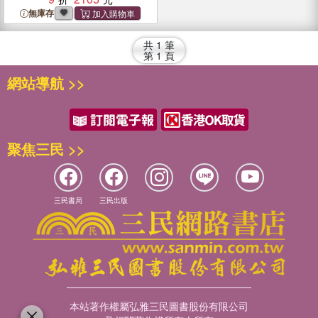
無庫存
共
1
筆
第
1
頁
網站導航 >>
聚焦三民 >>
三民書局
三民出版
本站著作權屬弘雅三民圖書股份有限公司