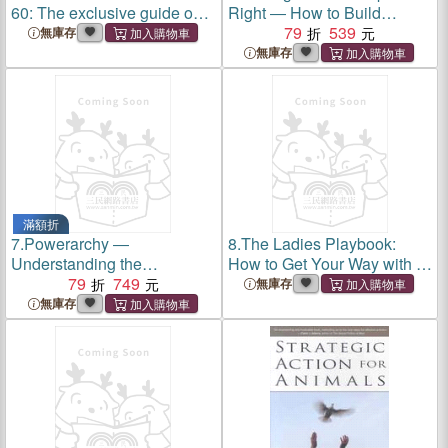
60: The exclusive guide on
Right ― How to Build
how to get in shape with no
Resilience and Thrive in
79
539
無庫存
effort and look great as well
Life, Love, and Work
無庫存
as 10 years younger
滿額折
7.
Powerarchy ―
8.
The Ladies Playbook:
Understanding the
How to Get Your Way with a
Psychology of Oppression
79
749
Man
無庫存
for Social Transformation
無庫存