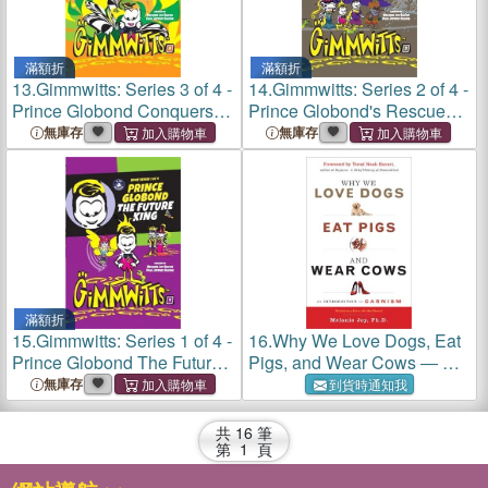
滿額折
滿額折
13.
Gimmwitts: Series 3 of 4 -
14.
Gimmwitts: Series 2 of 4 -
Prince Globond Conquers
Prince Globond's Rescue
The Curse (PAPERBACK-
Plan (PAPERBACK-
無庫存
無庫存
MODERN version)
MODERN version)
滿額折
15.
Gimmwitts: Series 1 of 4 -
16.
Why We Love Dogs, Eat
Prince Globond The Future
Pigs, and Wear Cows ― An
King (PAPERBACK-
Introduction to Carnism, 10th
無庫存
到貨時通知我
MODERN version)
Anniversary Edition
共
16
筆
第
1
頁