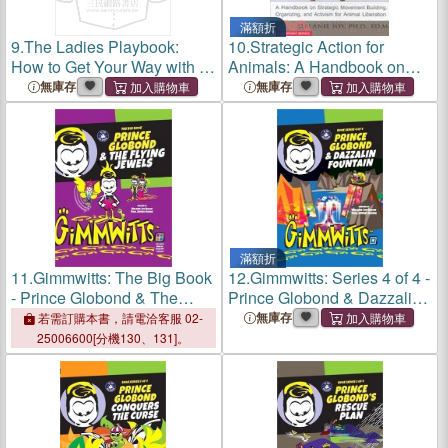
滿額折
9.
The Ladies Playbook:
10.
Strategic Action for
How to Get Your Way with a
Animals: A Handbook on
Man
Strategic Movement
無庫存
無庫存
Building, Organizing, and
Activism for Animal
Liberation
滿額折
11.
Gimmwitts: The Big Book
12.
Gimmwitts: Series 4 of 4 -
- Prince Globond & The
Prince Globond & Dazzalin
Flying Jewels
Fountain (PAPERBACK-
無庫存
若需訂購本書，請電洽客服 02-
(HARDCOVER MODERN
MODERN version)
25006600[分機130、131]。
version)