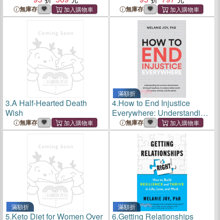
Vegans to Build a More
Vegans, Vegetarians, and
無庫存
無庫存
Inclusive and Empowered
Meat Eaters
Movement
滿額折
3.
A Half-Hearted Death
4.
How to End Injustice
Wish
Everywhere: Understanding
the Common Denominator
無庫存
無庫存
Driving All Injustices, to
Create a Better World for
Humans, Animals, and the
Pl
滿額折
滿額折
5.
Keto Diet for Women Over
6.
Getting Relationships