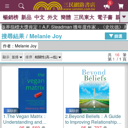
5
暢銷榜
新品
中文
外文
簡體
三民東大
電子書
親子
GO
界指標大獎肯定！A.F. Steadman 獲年度作家，《史坎德》
搜尋結果
/
Melanie Joy
、
、
熱搜：
東野圭吾
The Odyssey
篩選
、
、
父親節
如果歷史是一群喵
暑期
作者：Melanie Joy
、
、
推薦
國際布克獎 臺灣漫遊錄
方
、
、
念華
台灣的李登輝時代
數學女
共
16
筆
顯示
排序
、
孩：黎曼猜想
偉大的迷走神經
第
1
/ 1
頁
滿額折
滿額折
1.
The Vegan Matrix：
2.
Beyond Beliefs：A Guide
Understanding and
to Improving Relationships
Discussing Privilege Among
95
569
and Communication for
95
797