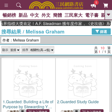
5
暢銷榜
新品
中文
外文
簡體
三民東大
電子書
親子
GO
界指標大獎肯定！A.F. Steadman 獲年度作家，《史坎德》
搜尋結果
/
Melissa Graham
、
熱搜：
東野圭吾
高希均教授回憶錄
篩選
、
、
、
The Odyssey
父親節
如果歷
作者：Melissa Graham
、
、
史是一群喵
暑期推薦
國際布克
、
、
獎 臺灣漫遊錄
方念華
台灣的李
共
10
筆
顯示
排序
、
、
登輝時代
數學女孩：黎曼猜想
第
1
/ 1
頁
偉大的迷走神經
1.
Guarded: Building a Life of
2.
Guarded Study Guide
Purpose by Stewarding Your
Heart Well
無庫存
無庫存