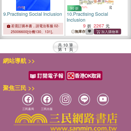
90 折
9.
Practising Social Inclusion
10.
Practising Social
Inclusion
9
2267
若需訂購本書，請電洽客服 02-
無庫存
25006600[分機130、131]。
共
10
筆
第
1
頁
網站導航 >>
聚焦三民 >>
三民書局
三民出版