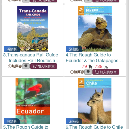
滿額折
滿額折
3.
Trans-canada Rail Guide
4.
The Rough Guide to
― Includes Rail Routes and
Ecuador & the Galapagos
Maps Plus Guides to 10
Islands
79
738
無庫存
Cities
無庫存
滿額折
滿額折
5.
The Rough Guide to
6.
The Rough Guide to Chile