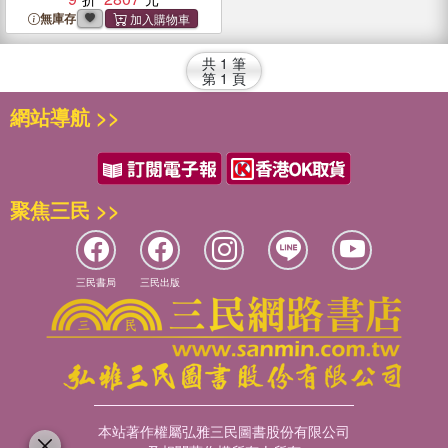
無庫存
共
1
筆
第
1
頁
網站導航 >>
聚焦三民 >>
三民書局
三民出版
本站著作權屬弘雅三民圖書股份有限公司