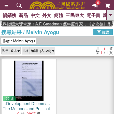
5
暢銷榜
新品
中文
外文
簡體
三民東大
電子書
親子
GO
界指標大獎肯定！A.F. Steadman 獲年度作家，《史坎德》
搜尋結果
/
Melvin Ayogu
、
熱搜：
東野圭吾
高希均教授回憶錄
篩選
、
、
、
The Odyssey
父親節
如果歷
作者：Melvin Ayogu
、
、
史是一群喵
暑期推薦
國際布克
、
、
獎 臺灣漫遊錄
方念華
台灣的李
共
1
筆
顯示
排序
、
、
登輝時代
數學女孩：黎曼猜想
第
1
/ 1
頁
偉大的迷走神經
90 折
1.
Development Dilemmas—
The Methods and Political
Ethics of Growth Policy
9
2807