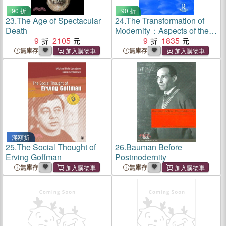
90 折
90 折
23.
The Age of Spectacular
24.
The Transformation of
Death
Modernity：Aspects of the
9
2105
Past, Present and Future of
9
1835
an Era
無庫存
無庫存
滿額折
25.
The Social Thought of
26.
Bauman Before
Erving Goffman
Postmodernity
無庫存
無庫存