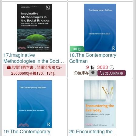
Sources
90 折
17.
Imaginative
18.
The Contemporary
Methodologies in the Social
Goffman
Sciences: Creativity, Poetics
9
3023
若需訂購本書，請電洽客服 02-
and Rhetoric in Social
無庫存
25006600[分機130、131]。
Research (Classical and
Contemporary Rnrial
Thpnn/、
19.
The Contemporary
20.
Encountering the