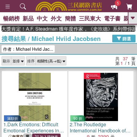
5
暢銷榜
新品
中文
外文
簡體
三民東大
電子書
親子
GO
！A.F. Steadman 獲年度作家，《史坎德》系列帶你踏上熱
搜尋結果
/
Michael Hviid Jacobsen
、
熱搜：
東野圭吾
高希均教授回憶錄
篩選
、
、
、
The Odyssey
父親節
如果歷
作者：Michael Hviid Jac...
、
、
史是一群喵
暑期推薦
國際布克
、
、
獎 臺灣漫遊錄
方念華
台灣的李
共
37
筆
顯示
排序
、
、
登輝時代
數學女孩：黎曼猜想
第
1
/ 1
頁
偉大的迷走神經
滿額折
90 折
1.
Dark Emotions: Difficult
2.
The Routledge
Emotional Experiences in
International Handbook of
Social and Everyday Life
Goffman Studies
9
2390
無庫存