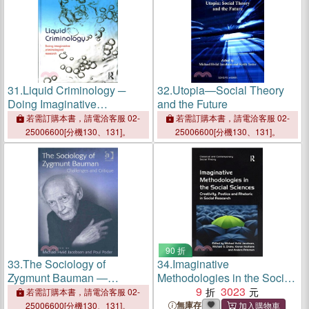
31.
Liquid Criminology ─
32.
Utopia—Social Theory
Doing Imaginative
and the Future
Criminological Research
若需訂購本書，請電洽客服 02-
若需訂購本書，請電洽客服 02-
25006600[分機130、131]。
25006600[分機130、131]。
90 折
33.
The Sociology of
34.
Imaginative
Zygmunt Bauman ―
Methodologies in the Social
Challenges and Critique
Sciences：Creativity,
9
3023
若需訂購本書，請電洽客服 02-
Poetics and Rhetoric in
無庫存
25006600[分機130、131]。