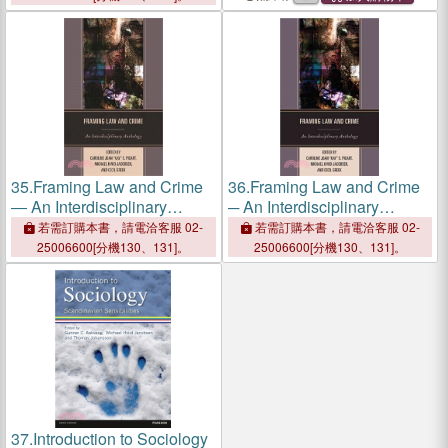
Social Research
35.
Framing Law and Crime
36.
Framing Law and Crime
― An Interdisciplinary
─ An Interdisciplinary
Anthology
Anthology
若需訂購本書，請電洽客服 02-
若需訂購本書，請電洽客服 02-
25006600[分機130、131]。
25006600[分機130、131]。
37.
Introduction to Sociology