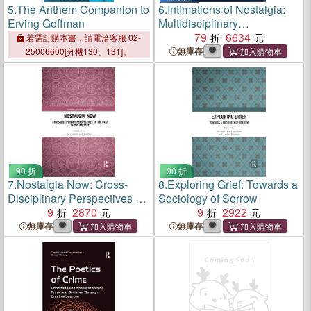
5.
The Anthem Companion to
6.
Intimations of Nostalgia:
Erving Goffman
Multidisciplinary
Explorations of an Enduring
79
6634
若需訂購本書，請電洽客服 02-
Emotion
無庫存
25006600[分機130、131]。
90 折
90 折
7.
Nostalgia Now: Cross-
8.
Exploring Grief: Towards a
Disciplinary Perspectives on
Sociology of Sorrow
the Past in the Present
9
2870
9
2922
無庫存
無庫存