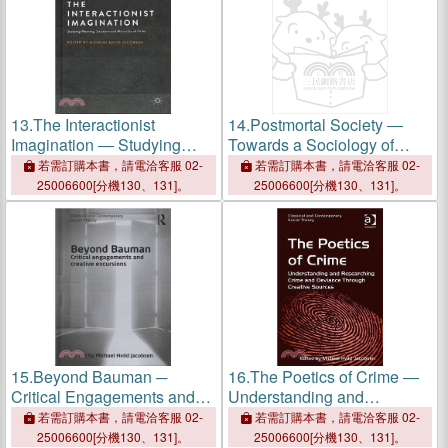
13.
The Interactionist
14.
Postmortal Society ―
Imagination ― Studying
Towards a Sociology of
Meaning, Situation and
Immortality
若需訂購本書，請電洽客服 02-
若需訂購本書，請電洽客服 02-
Micro-social Order
25006600[分機130、131]。
25006600[分機130、131]。
15.
Beyond Bauman ─
16.
The Poetics of Crime ―
Critical Engagements and
Understanding and
Creative Excursions
Researching Crime and
若需訂購本書，請電洽客服 02-
若需訂購本書，請電洽客服 02-
Deviance Through Creative
25006600[分機130、131]。
25006600[分機130、131]。