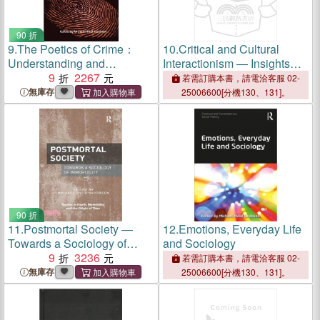
90 折
9.
The Poetics of Crime：
10.
Critical and Cultural
Understanding and
Interactionism ― Insights
Researching Crime and
9
2267
from Sociology and
若需訂購本書，請電洽客服 02-
Deviance Through Creative
Criminology
無庫存
25006600[分機130、131]。
Sources
90 折
11.
Postmortal Society ―
12.
Emotions, Everyday Life
Towards a Sociology of
and Sociology
Immortality
9
3236
若需訂購本書，請電洽客服 02-
無庫存
25006600[分機130、131]。