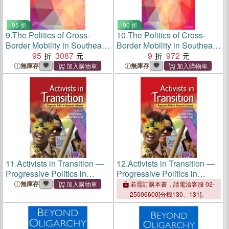
95 折
90 折
9.
The Politics of Cross-
10.
The Politics of Cross-
Border Mobility in Southeast
Border Mobility in Southeast
Asia
95
3087
Asia
9
972
無庫存
無庫存
11.
Activists in Transition ―
12.
Activists in Transition ―
Progressive Politics in
Progressive Politics in
Democratic Indonesia
Democratic Indonesia
無庫存
若需訂購本書，請電洽客服 02-
25006600[分機130、131]。