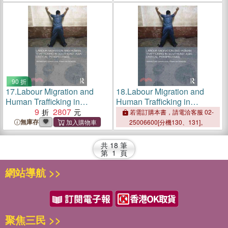
90 折
17.
Labour Migration and
18.
Labour Migration and
Human Trafficking in
Human Trafficking in
Southeast Asia ─ Critical
9
2807
Southeast Asia ─ Critical
若需訂購本書，請電洽客服 02-
Perspectives
Perspectives
無庫存
25006600[分機130、131]。
共
18
筆
第
1
頁
網站導航 >>
聚焦三民 >>