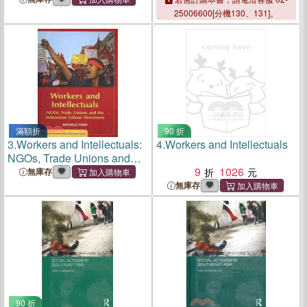
in Asia
25006600[分機130、131]。
滿額折
90 折
3.
Workers and Intellectuals:
4.
Workers and Intellectuals
NGOs, Trade Unions and
the Indonesian Labour
9
1026
無庫存
Movement
無庫存
90 折