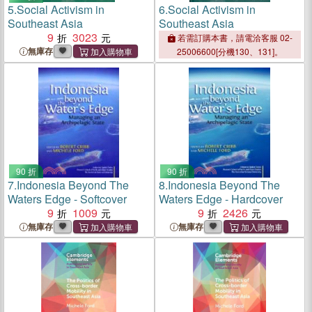
5.
Social Activism in
6.
Social Activism in
Southeast Asia
Southeast Asia
9
3023
若需訂購本書，請電洽客服 02-
無庫存
25006600[分機130、131]。
90 折
90 折
7.
Indonesia Beyond The
8.
Indonesia Beyond The
Waters Edge - Softcover
Waters Edge - Hardcover
9
1009
9
2426
無庫存
無庫存