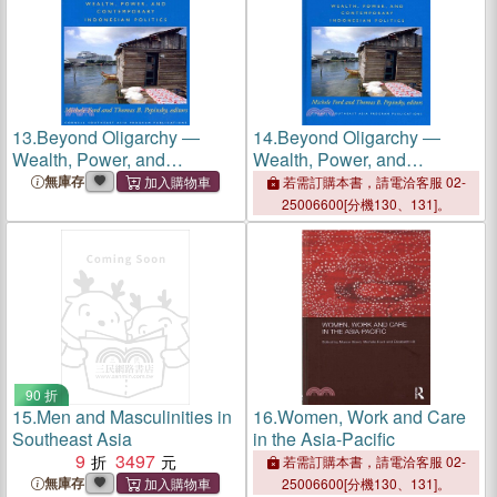
13.
Beyond Oligarchy ―
14.
Beyond Oligarchy ―
Wealth, Power, and
Wealth, Power, and
Contemporary Indonesian
Contemporary Indonesian
無庫存
若需訂購本書，請電洽客服 02-
Politics
Politics
25006600[分機130、131]。
90 折
15.
Men and Masculinities in
16.
Women, Work and Care
Southeast Asia
in the Asia-Pacific
9
3497
若需訂購本書，請電洽客服 02-
無庫存
25006600[分機130、131]。