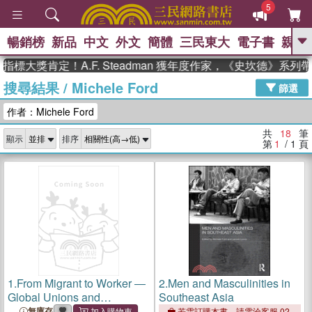
5
暢銷榜
新品
中文
外文
簡體
三民東大
電子書
親子
GO
大獎肯定！A.F. Steadman 獲年度作家，《史坎德》系列帶
搜尋結果
/
Michele Ford
、
熱搜：
東野圭吾
高希均教授回憶錄
篩選
、
、
、
The Odyssey
父親節
花開錦
作者：Michele Ford
、
、
、
繡
暑期推薦
方念華
台灣的
、
李登輝時代
數學女孩：黎曼猜想
共
18
筆
顯示
排序
、
、
偉大的迷走神經
如果歷史是一
第
1
/ 1
頁
、
群喵
臺灣漫遊錄
1.
From Migrant to Worker ―
2.
Men and Masculinities in
Global Unions and
Southeast Asia
Temporary Labor Migration
無庫存
若需訂購本書，請電洽客服 02-