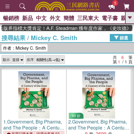
5
暢銷榜
新品
中文
外文
簡體
三民東大
電子書
親子
GO
版界指標大獎肯定！A.F. Steadman 獲年度作家，《史坎德
搜尋結果
/
Mickey C. Smith
、
熱搜：
東野圭吾
高希均教授回憶錄
篩選
、
、
、
The Odyssey
父親節
如果歷
作者：Mickey C. Smith
、
、
史是一群喵
暑期推薦
國際布克
、
、
獎 臺灣漫遊錄
方念華
台灣的李
共
6
筆
顯示
排序
、
、
登輝時代
數學女孩：黎曼猜想
第
1
/ 1
頁
偉大的迷走神經
90 折
1.
Government, Big Pharma,
2.
Government, Big Pharma,
and The People：A Century
and The People：A Century
of Dis-Ease
of Dis-Ease
9
2699
若需訂購本書，請電洽客服 02-