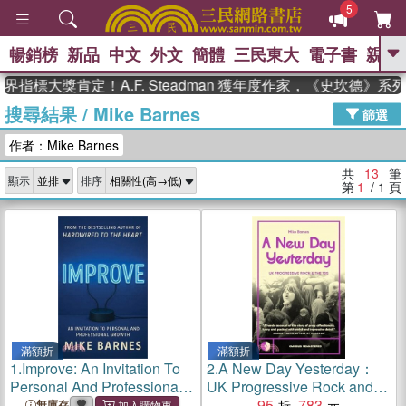
5
暢銷榜
新品
中文
外文
簡體
三民東大
電子書
親子
GO
指標大獎肯定！A.F. Steadman 獲年度作家，《史坎德》系
搜尋結果
/
Mike Barnes
、
熱搜：
東野圭吾
高希均教授回憶錄
篩選
、
、
、
The Odyssey
父親節
如果歷
作者：Mike Barnes
、
、
史是一群喵
暑期推薦
國際布克
、
、
獎 臺灣漫遊錄
方念華
台灣的李
共
13
筆
顯示
排序
、
、
登輝時代
數學女孩：黎曼猜想
第
1
/ 1
頁
偉大的迷走神經
滿額折
滿額折
1.
Improve: An Invitation To
2.
A New Day Yesterday：
Personal And Professional
UK Progressive Rock and
Growth
the 1970s
95
783
無庫存