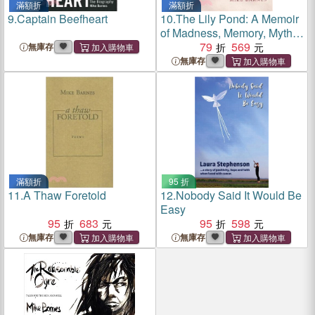
滿額折
滿額折
9.
Captain Beefheart
10.
The Lily Pond: A Memoir
of Madness, Memory, Myth
and Metamorphosis
79
569
無庫存
無庫存
滿額折
95 折
11.
A Thaw Foretold
12.
Nobody Said It Would Be
Easy
95
683
95
598
無庫存
無庫存