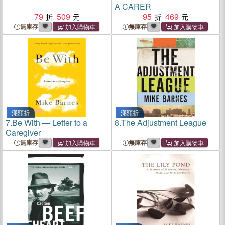
A CARER
79
509
95
469
無庫存
無庫存
滿額折
滿額折
7.
Be With ― Letter to a
8.
The Adjustment League
Caregiver
無庫存
無庫存