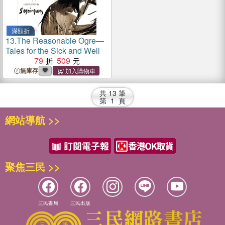
滿額折
13.
The Reasonable Ogre—
Tales for the Sick and Well
79
509
無庫存
共
13
筆
第
1
頁
網站導航 >>
聚焦三民 >>
三民書局
三民出版