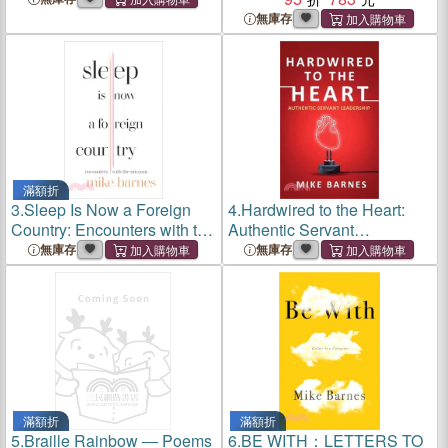
無庫存
滿額折
3.
Sleep Is Now a Foreign
4.
Hardwired to the Heart:
Country: Encounters with the
Authentic Servant
Uncanny
Leadership
無庫存
無庫存
滿額折
滿額折
5.
Braille Rainbow ― Poems
6.
BE WITH：LETTERS TO