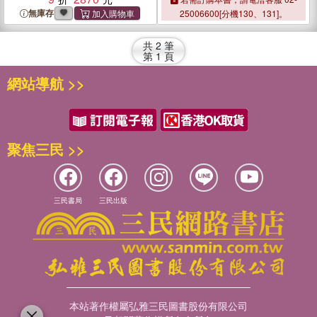
無庫存
25006600[分機130、131]。
共
2
筆
第
1
頁
網站導航 >>
聚焦三民 >>
三民書局
三民出版
本站著作權屬弘雅三民圖書股份有限公司