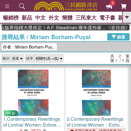
5
暢銷榜
新品
中文
外文
簡體
三民東大
電子書
親子
GO
出版界指標大獎肯定！A.F. Steadman 獲年度作家，《史坎
搜尋結果
/
Miriam Borham-Puyal
、
熱搜：
東野圭吾
高希均教授回憶錄
篩選
、
、
、
The Odyssey
父親節
如果歷
作者：Miriam Borham-Puy...
、
、
史是一群喵
暑期推薦
國際布克
、
、
獎 臺灣漫遊錄
方念華
台灣的李
共
2
筆
顯示
排序
、
、
登輝時代
數學女孩：黎曼猜想
第
1
/ 1
頁
偉大的迷走神經
90 折
1.
Contemporary Rewritings
2.
Contemporary Rewritings
of Liminal Women: Echoes
of Liminal Women：Echoes
of the Past
9
2870
of the Past
若需訂購本書，請電洽客服 02-