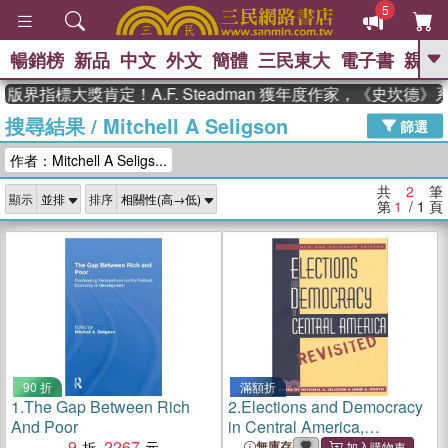
5
暢銷榜
新品
中文
外文
簡體
三民東大
電子書
親子
GO
版界指標大獎肯定！A.F. Steadman 獲年度作家，《史坎德
搜尋結果
/
Mitchell A Seligson
、
熱搜：
東野圭吾
高希均教授回憶錄
篩選
、
、
、
The Odyssey
父親節
如果歷
作者：Mitchell A Seligs...
、
、
史是一群喵
暑期推薦
國際布克
、
、
獎 臺灣漫遊錄
方念華
台灣的李
共
2
筆
顯示
排序
、
、
登輝時代
數學女孩：黎曼猜想
第
1
/ 1
頁
偉大的迷走神經
90 折
滿額折
1.
The Gap Between Rich
2.
Elections and Democracy
And Poor
in Central America,
9
2267
Revisited
無庫存