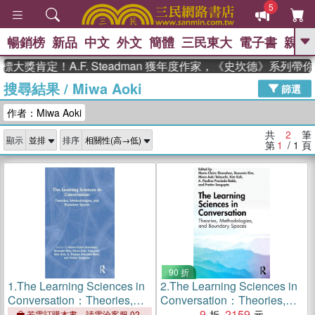
5
暢銷榜
新品
中文
外文
簡體
三民東大
電子書
親子
GO
大獎肯定！A.F. Steadman 獲年度作家，《史坎德》系列帶
搜尋結果
/
Miwa Aoki
、
、
熱搜：
東野圭吾
The Odyssey
篩選
、
、
父親節
如果歷史是一群喵
暑期
作者：Miwa Aoki
、
、
推薦
國際布克獎 臺灣漫遊錄
方
、
、
念華
台灣的李登輝時代
數學女
共
2
筆
顯示
排序
、
孩：黎曼猜想
偉大的迷走神經
第
1
/ 1
頁
90 折
1.
The Learning Sciences in
2.
The Learning Sciences in
Conversation：Theories,
Conversation：Theories,
Methodologies, and
Methodologies, and
9
2159
若需訂購本書，請電洽客服 02-