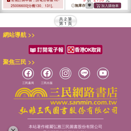
Boundary Spaces
Boundary Spaces
無庫存
25006600[分機130、131]。
共
2
筆
第
1
頁
網站導航 >>
聚焦三民 >>
三民書局
三民出版
本站著作權屬弘雅三民圖書股份有限公司