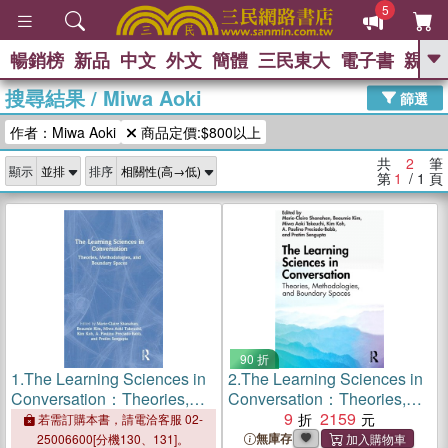
5
暢銷榜
新品
中文
外文
簡體
三民東大
電子書
親子
GO
搜尋結果
/
Miwa Aoki
篩選
熱搜：
作者：Miwa Aoki
商品定價:$800以上
共
2
筆
顯示
排序
第
1
/ 1
頁
90 折
1.
The Learning Sciences in
2.
The Learning Sciences in
Conversation：Theories,
Conversation：Theories,
Methodologies, and
Methodologies, and
9
2159
若需訂購本書，請電洽客服 02-
Boundary Spaces
Boundary Spaces
無庫存
25006600[分機130、131]。