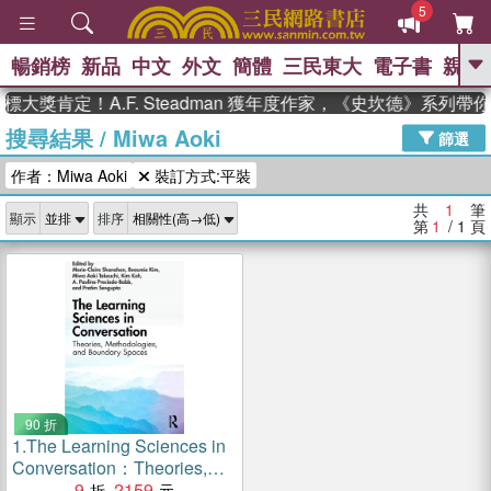
5
暢銷榜
新品
中文
外文
簡體
三民東大
電子書
親子
GO
大獎肯定！A.F. Steadman 獲年度作家，《史坎德》系列帶
搜尋結果
/
Miwa Aoki
、
熱搜：
東野圭吾
高希均教授回憶錄
篩選
、
、
、
The Odyssey
父親節
如果歷
作者：Miwa Aoki
裝訂方式:平裝
、
、
史是一群喵
暑期推薦
國際布克
、
、
獎 臺灣漫遊錄
方念華
台灣的李
共
1
筆
顯示
排序
、
、
登輝時代
數學女孩：黎曼猜想
第
1
/ 1
頁
偉大的迷走神經
90 折
1.
The Learning Sciences in
Conversation：Theories,
Methodologies, and
9
2159