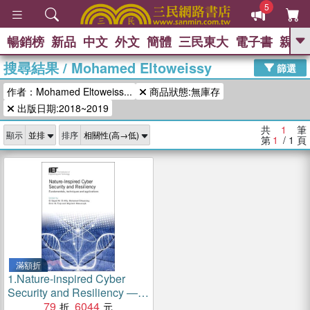
5
暢銷榜
新品
中文
外文
簡體
三民東大
電子書
親子
GO
搜尋結果
/
Mohamed Eltoweissy
篩選
熱搜：
作者：Mohamed Eltoweiss...
商品狀態:無庫存
出版日期:2018~2019
共
1
筆
顯示
排序
第
1
/ 1
頁
滿額折
1.
Nature-inspired Cyber
Security and Resiliency ―
Fundamentals, Techniques
79
6044