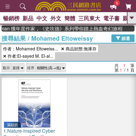
5
暢銷榜
新品
中文
外文
簡體
三民東大
電子書
親子
GO
eadman 獲年度作家，《史坎德》系列帶你踏上熱血奇幻旅程
搜尋結果
/
Mohamed Eltoweissy
、
熱搜：
東野圭吾
高希均教授回憶錄
篩選
、
、
、
The Odyssey
父親節
如果歷
作者：Mohamed Eltoweiss...
商品狀態:無庫存
、
、
史是一群喵
暑期推薦
國際布克
、
、
作者:El-sayed M. El-al...
獎 臺灣漫遊錄
方念華
台灣的李
、
、
登輝時代
數學女孩：黎曼猜想
共
1
筆
顯示
排序
偉大的迷走神經
第
1
/ 1
頁
滿額折
1.
Nature-inspired Cyber