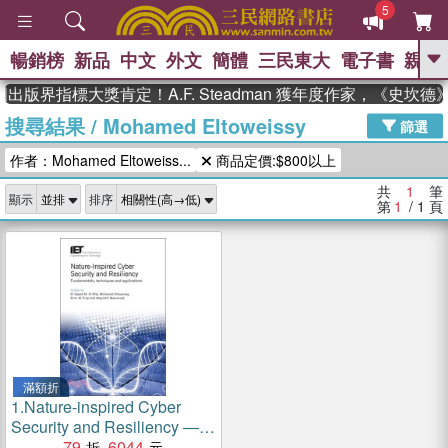
5
暢銷榜
新品
中文
外文
簡體
三民東大
電子書
親子
GO
出版界指標大獎肯定！A.F. Steadman 獲年度作家，《史坎
搜尋結果
/
Mohamed Eltoweissy
、
熱搜：
東野圭吾
高希均教授回憶錄
篩選
、
、
、
The Odyssey
父親節
如果歷
作者：Mohamed Eltoweiss...
商品定價:$800以上
、
、
史是一群喵
暑期推薦
國際布克
、
、
獎 臺灣漫遊錄
方念華
台灣的李
共
1
筆
顯示
排序
、
、
登輝時代
數學女孩：黎曼猜想
第
1
/ 1
頁
偉大的迷走神經
滿額折
1.
Nature-inspired Cyber
Security and Resiliency ―
Fundamentals, Techniques
79
6044