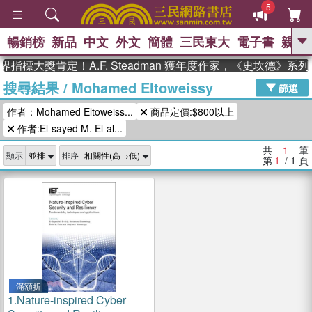
5
暢銷榜
新品
中文
外文
簡體
三民東大
電子書
親子
GO
指標大獎肯定！A.F. Steadman 獲年度作家，《史坎德》
搜尋結果
/
Mohamed Eltoweissy
、
熱搜：
東野圭吾
高希均教授回憶錄
篩選
、
、
、
The Odyssey
父親節
如果歷
作者：Mohamed Eltoweiss...
商品定價:$800以上
、
、
史是一群喵
暑期推薦
國際布克
、
、
作者:El-sayed M. El-al...
獎 臺灣漫遊錄
方念華
台灣的李
、
、
登輝時代
數學女孩：黎曼猜想
共
1
筆
顯示
排序
偉大的迷走神經
第
1
/ 1
頁
滿額折
1.
Nature-inspired Cyber