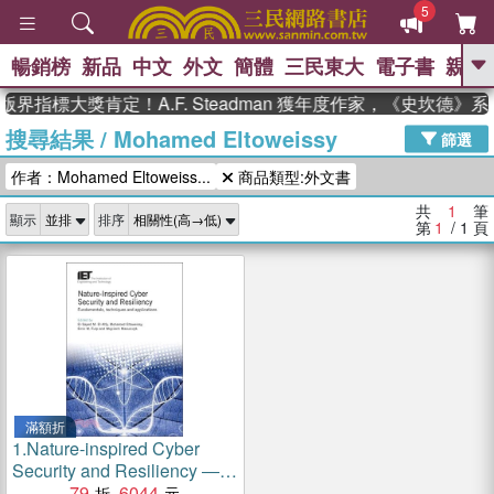
5
暢銷榜
新品
中文
外文
簡體
三民東大
電子書
親子
GO
界指標大獎肯定！A.F. Steadman 獲年度作家，《史坎德
搜尋結果
/
Mohamed Eltoweissy
、
、
熱搜：
東野圭吾
The Odyssey
篩選
、
、
父親節
如果歷史是一群喵
暑期
作者：Mohamed Eltoweiss...
商品類型:外文書
、
、
推薦
國際布克獎 臺灣漫遊錄
方
、
、
念華
台灣的李登輝時代
數學女
共
1
筆
顯示
排序
、
孩：黎曼猜想
偉大的迷走神經
第
1
/ 1
頁
滿額折
1.
Nature-inspired Cyber
Security and Resiliency ―
Fundamentals, Techniques
79
6044