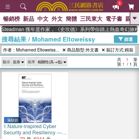
5
暢銷榜
新品
中文
外文
簡體
三民東大
電子書
親子
GO
 Steadman 獲年度作家，《史坎德》系列帶你踏上熱血奇幻旅程
搜尋結果
/
Mohamed Eltoweissy
、
、
熱搜：
東野圭吾
The Odyssey
篩選
、
、
父親節
如果歷史是一群喵
暑期
作者：Mohamed Eltoweiss...
商品類型:外文書
裝訂方式:精裝
、
、
推薦
國際布克獎 臺灣漫遊錄
方
、
、
念華
台灣的李登輝時代
數學女
共
1
筆
顯示
排序
、
孩：黎曼猜想
偉大的迷走神經
第
1
/ 1
頁
滿額折
1.
Nature-inspired Cyber
Security and Resiliency ―
Fundamentals, Techniques
79
6044