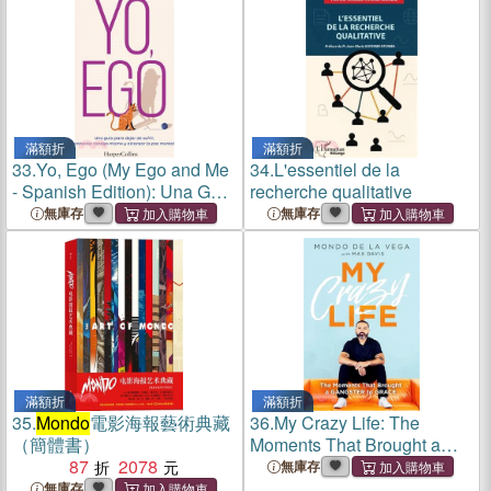
滿額折
滿額折
33.
Yo, Ego (My Ego and Me
34.
L'essentiel de la
- Spanish Edition): Una Guía
recherche qualitative
Para Dejar de Sufrir,
無庫存
無庫存
Conectar Contigo Mismo Y
Alcanzar La Paz Mental (a
Guide to Stop Suffering,
滿額折
滿額折
35.
Mondo
電影海報藝術典藏
36.
My Crazy Life: The
（簡體書）
Moments That Brought a
87
2078
Gangster to Grace
無庫存
無庫存