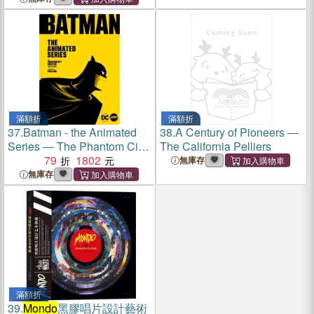
滿額折
滿額折
37.
Batman - the Animated
38.
A Century of Pioneers ―
Series ― The Phantom City
The California Pelliers
Creative Collection
79
1802
無庫存
無庫存
滿額折
39.
Mondo
黑膠唱片設計藝術