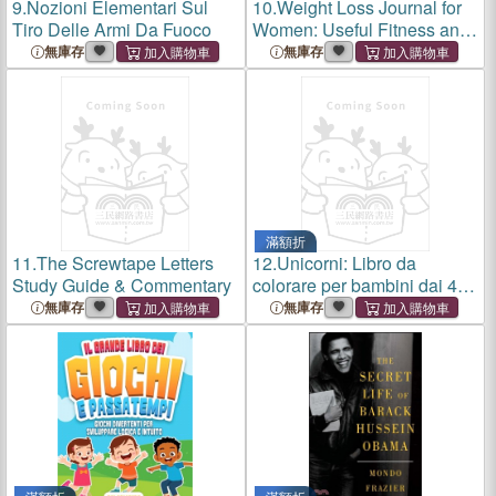
9.
Nozioni Elementari Sul
10.
Weight Loss Journal for
Tiro Delle Armi Da Fuoco
Women: Useful Fitness and
Nutrition Journal with 13-
無庫存
無庫存
Week Written Path Food and
Exercise Journal
滿額折
11.
The Screwtape Letters
12.
Unicorni: Libro da
Study Guide & Commentary
colorare per bambini dai 4 ai
9 anni
無庫存
無庫存