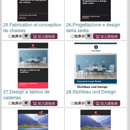
25.
Fabrication et conception
26.
Progettazione e design
de chaises
della sedia
無庫存
無庫存
27.
Design e fabrico de
28.
Stuhlbau und Design
cadeiras
無庫存
無庫存