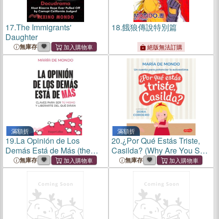
17.
The Immigrants'
18.
餓狼傳說特別篇
Daughter
無庫存
絕版無法訂購
滿額折
滿額折
19.
La Opinión de Los
20.
¿Por Qué Estás Triste,
Demás Está de Más (the
Casilda? (Why Are You Sad,
Opinion of Others Is
Casilda? - Spanish Edition)
無庫存
無庫存
Superfluous - Spanish
Edition): Claves Para Ser Tú
Mismo Y Liberarte del Que
Dirán (Keys