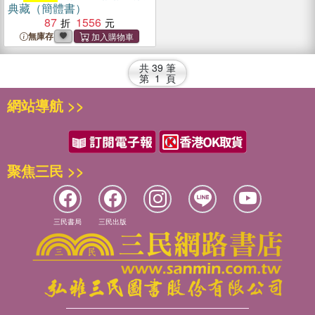
典藏（簡體書）
87
1556
無庫存
共
39
筆
第
1
頁
網站導航 >>
聚焦三民 >>
三民書局
三民出版