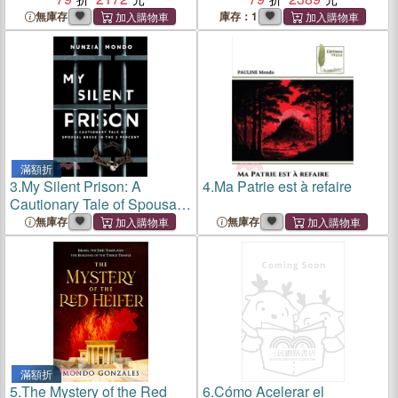
Collection
無庫存
庫存：1
滿額折
3.
My Silent Prison: A
4.
Ma Patrie est à refaire
Cautionary Tale of Spousal
Abuse in the 1 Percent
無庫存
無庫存
滿額折
5.
The Mystery of the Red
6.
Cómo Acelerar el