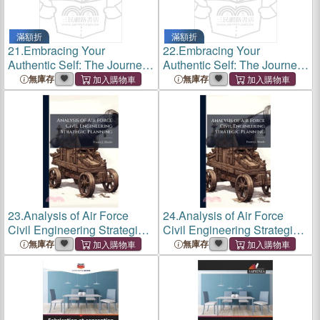
滿額折
滿額折
21.
Embracing Your
22.
Embracing Your
Authentic Self: The Journey
Authentic Self: The Journey
to True Freedom-Silence
to True Freedom-Silence
無庫存
無庫存
Your Inner Critic, Love Your
Your Inner Critic, Love Your
Flaws, Live Boldly
Flaws, Live Boldly
23.
Analysis of Air Force
24.
Analysis of Air Force
Civil Engineering Strategic
Civil Engineering Strategic
Planning
Planning
無庫存
無庫存