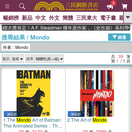
5
暢銷榜
新品
中文
外文
簡體
三民東大
電子書
親子
GO
肯定！A.F. Steadman 獲年度作家，《史坎德》系列帶你
搜尋結果
/
Mondo
、
熱搜：
東野圭吾
高希均教授回憶錄
篩選
、
、
、
The Odyssey
父親節
如果歷
作者：Mondo
、
、
史是一群喵
暑期推薦
國際布克
、
、
獎 臺灣漫遊錄
方念華
台灣的李
共
39
筆
顯示
排序
、
、
登輝時代
數學女孩：黎曼猜想
第
1
/ 1
頁
偉大的迷走神經
滿額折
滿額折
1.
The
Mondo
Art of Batman:
2.
The Art of
Mondo
The Animated Series：The
Phantom City Creative
79
2172
79
2389