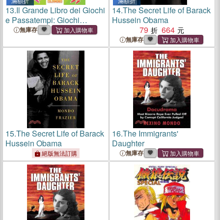
滿額折
滿額折
13.
Il Grande Libro dei Giochi
14.
The Secret Life of Barack
e Passatempi: Giochi
Hussein Obama
Divertenti per Sviluppare
79
664
無庫存
Logica e Intuito
無庫存
15.
The Secret Life of Barack
16.
The Immigrants'
Hussein Obama
Daughter
無庫存
絕版無法訂購