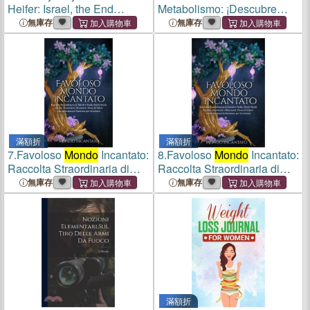
Heifer: Israel, the End
Metabolismo: ¡Descubre
Times, and the Building of
Cómo Estilo de Vida y
無庫存
無庫存
the Third Temple
Elecciones Alimentarias
Pueden Transformar tu
Cuerpo en 28 Días!
Despierta tu Metaboli
滿額折
滿額折
7.
Favoloso
Mondo
Incantato:
8.
Favoloso
Mondo
Incantato:
Raccolta Straordinaria di
Raccolta Straordinaria di
Favole e Fiabe, Storie Serali
Favole e Fiabe, Storie Serali
無庫存
無庫存
Uniche, Divertenti e
Uniche, Divertenti e
Rilassanti, Pieno di Valori
Rilassanti, Pieno di Valori
che Accendono
che Accendono
滿額折