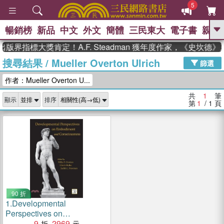
5
暢銷榜
新品
中文
外文
簡體
三民東大
電子書
親子
GO
版界指標大獎肯定！A.F. Steadman 獲年度作家，《史坎
搜尋結果
/
Mueller Overton Ulrich
、
熱搜：
東野圭吾
高希均教授回憶錄
篩選
、
、
、
The Odyssey
父親節
如果歷
作者：Mueller Overton U...
、
、
史是一群喵
暑期推薦
國際布克
、
、
獎 臺灣漫遊錄
方念華
台灣的李
共
1
筆
顯示
排序
、
、
登輝時代
數學女孩：黎曼猜想
第
1
/ 1
頁
偉大的迷走神經
90 折
1.
Developmental
Perspectives on
Embodiment and
9
2969