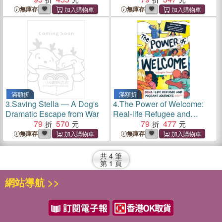
無庫存
無庫存
滿額折
滿額折
3.
Saving Stella ― A Dog's
4.
The Power of Welcome:
Dramatic Escape from War
Real-life Refugee and
79
570
Migrant Journeys
79
477
無庫存
無庫存
共
4
筆
第
1
頁
網站導航 >>