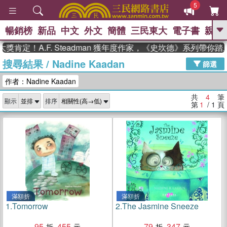
5
暢銷榜
新品
中文
外文
簡體
三民東大
電子書
親子
GO
肯定！A.F. Steadman 獲年度作家，《史坎德》系列帶你踏
搜尋結果
/
Nadine Kaadan
、
熱搜：
東野圭吾
高希均教授回憶錄
篩選
、
、
、
The Odyssey
父親節
花開錦
作者：Nadine Kaadan
、
、
、
繡
暑期推薦
方念華
台灣的
、
李登輝時代
數學女孩：黎曼猜想
共
4
筆
顯示
排序
、
、
偉大的迷走神經
如果歷史是一
第
1
/ 1
頁
、
群喵
臺灣漫遊錄
滿額折
滿額折
1.
Tomorrow
2.
The Jasmine Sneeze
95
455
79
347