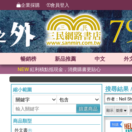
企業採購
會員登入
暢銷榜
新品
推薦
中文
外
NEW
紅利積點抵現金，消費購書更貼心
搜尋結果
縮小範圍
作者：Neil Sh
篩選商品
顯示
商品類型
預購
外文書
(8)