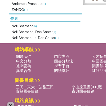
Andersen Press Ltd
(1)
ZANDO
(1)
作者
Neil Sharpson
(6)
Neil Sharpson, Dan Santat
(1)
Neil Sharpson； Dan Santat
(1)
網站導航 >>
關於我們
門市專區
人才招
中文分類
圖書分類法
中國圖
通關密碼
學習平台
圖書館採
異業合作
閱讀潮評
紅利兌
圖書目錄 >>
三民・東大・弘雅三民
小山丘童書(0-6歲)
古籍圖書目錄
古典圖書目錄
聯絡資訊 >>