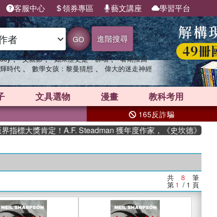
客服中心
領券專區
藝文講座
學習平台
進階搜尋
GO
、
、
、
sey
父親節
如果歷史是一群喵
暑期推薦
、
、
輝時代
數學女孩：黎曼猜想
偉大的迷走神經
子
文具選物
漫畫
教科考用
165反詐騙
標大獎肯定！A.F. Steadman 獲年度作家，《史坎德》系列
共
8
筆
第
1
/ 1
頁