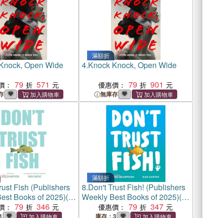
滿額折
Knock, Open Wide
4.
Knock Knock, Open Wide
79
571
79
901
價：
優惠價：
存
無庫存
滿額折
rust Fish (Publishers
8.
Don't Trust Fish! (Publishers
est Books of 2025)(美
Weekly Best Books of 2025)(英
79
346
國版)
79
347
價：
優惠價：
1
庫存：3