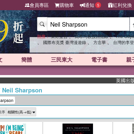
會員專區
購物車
通知
紅利兌換
5
、
、
熱搜：
東野圭吾
高希均教授回憶錄
The Odys
、
、
、
國際布克獎 臺灣漫遊錄
方念華
台灣的李登
文
簡體
三民東大
電子書
親
英國出版界指
/
Neil Sharpson
arpson
排序