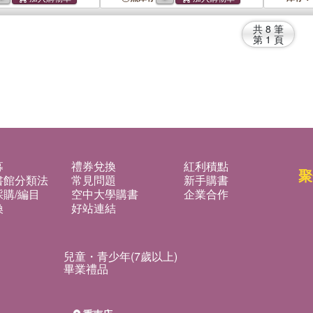
共
8
筆
第
1
頁
募
禮券兌換
紅利積點
聚
書館分類法
常見問題
新手購書
購/編目
空中大學購書
企業合作
換
好站連結
兒童・青少年(7歲以上)
畢業禮品