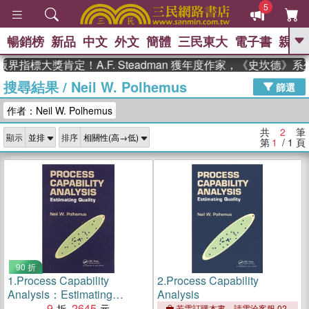
5
暢銷榜
新品
中文
外文
簡體
三民東大
電子書
親子
GO
界指標大獎肯定！A.F. Steadman 獲年度作家，《史坎德》
搜尋結果
/
Neil W. Polhemus
、
熱搜：
東野圭吾
高希均教授回憶錄
篩選
、
、
、
The Odyssey
父親節
花開錦
作者：Neil W. Polhemus
、
、
、
繡
暑期推薦
方念華
台灣的
、
李登輝時代
數學女孩：黎曼猜想
共
2
筆
顯示
排序
、
、
偉大的迷走神經
如果歷史是一
第
1
/ 1
頁
、
群喵
臺灣漫遊錄
90 折
1.
Process Capability
2.
Process Capability
Analysis：Estimating
Analysis
Quality
9
2645
若需訂購本書，請電洽客服 02-