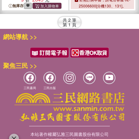
無庫存
25006600[分機130、131]。
共
2
筆
第
1
頁
網站導航 >>
聚焦三民 >>
三民書局
三民出版
本站著作權屬弘雅三民圖書股份有限公司