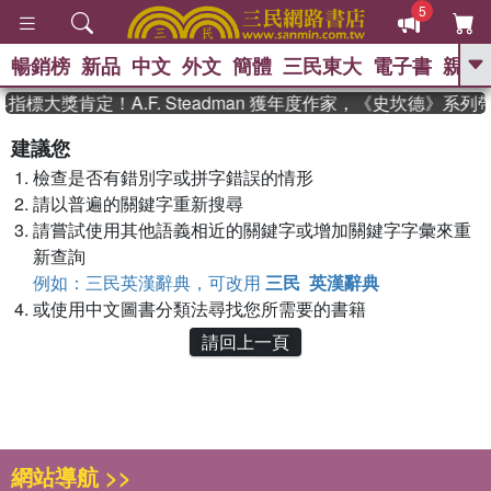
5
暢銷榜
新品
中文
外文
簡體
三民東大
電子書
親子
GO
指標大獎肯定！A.F. Steadman 獲年度作家，《史坎德》系
、
熱搜：
東野圭吾
高希均教授回憶錄
建議您
、
、
、
The Odyssey
父親節
花開錦
檢查是否有錯別字或拼字錯誤的情形
、
、
、
繡
暑期推薦
方念華
台灣的
、
請以普遍的關鍵字重新搜尋
李登輝時代
數學女孩：黎曼猜想
、
、
偉大的迷走神經
如果歷史是一
請嘗試使用其他語義相近的關鍵字或增加關鍵字字彙來重
、
群喵
臺灣漫遊錄
新查詢
例如：三民英漢辭典，可改用
三民 英漢辭典
或使用中文圖書分類法尋找您所需要的書籍
請回上一頁
網站導航 >>