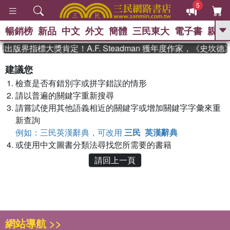
5
暢銷榜
新品
中文
外文
簡體
三民東大
電子書
親子
GO
出版界指標大獎肯定！A.F. Steadman 獲年度作家，《史
、
熱搜：
東野圭吾
高希均教授回憶錄
建議您
、
、
、
The Odyssey
父親節
如果歷
檢查是否有錯別字或拼字錯誤的情形
、
、
史是一群喵
暑期推薦
國際布克
、
、
請以普遍的關鍵字重新搜尋
獎 臺灣漫遊錄
方念華
台灣的李
、
、
登輝時代
數學女孩：黎曼猜想
請嘗試使用其他語義相近的關鍵字或增加關鍵字字彙來重
偉大的迷走神經
新查詢
例如：三民英漢辭典，可改用
三民 英漢辭典
或使用中文圖書分類法尋找您所需要的書籍
請回上一頁
網站導航 >>