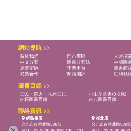
網站導航 >>
關於我們
門市專區
人才招
中文分類
圖書分類法
中國圖
通關密碼
學習平台
圖書館採
異業合作
閱讀潮評
紅利兌
圖書目錄 >>
三民・東大・弘雅三民
小山丘童書(0-6歲)
古籍圖書目錄
古典圖書目錄
聯絡資訊 >>
網路書店
復北店
台北市復興北路386號
台北市復興北路386
電話：02-2500-6600轉 130、131
電話：02-2500-6600