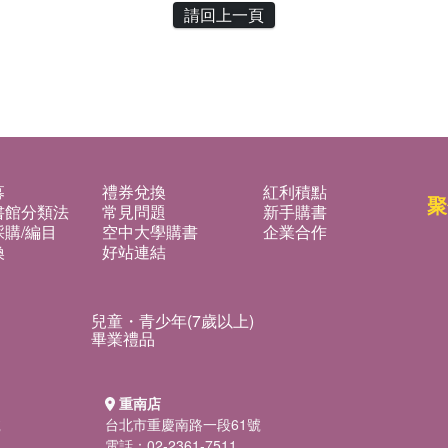
請回上一頁
募
禮券兌換
紅利積點
聚
書館分類法
常見問題
新手購書
購/編目
空中大學購書
企業合作
換
好站連結
兒童・青少年(7歲以上)
畢業禮品
重南店
號
台北市重慶南路一段61號
電話：02-2361-7511