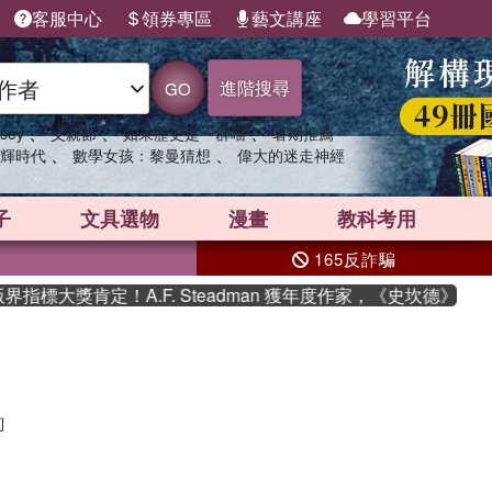
客服中心
領券專區
藝文講座
學習平台
進階搜尋
GO
、
、
、
sey
父親節
如果歷史是一群喵
暑期推薦
、
、
輝時代
數學女孩：黎曼猜想
偉大的迷走神經
子
文具選物
漫畫
教科考用
165反詐騙
指標大獎肯定！A.F. Steadman 獲年度作家，《史坎德》系
詢