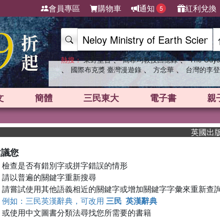
會員專區
購物車
通知
紅利兌換
5
、
、
熱搜：
東野圭吾
高希均教授回憶錄
The Odys
、
、
、
國際布克獎 臺灣漫遊錄
方念華
台灣的李登
文
簡體
三民東大
電子書
親
英國出版界
建議您
檢查是否有錯別字或拼字錯誤的情形
請以普遍的關鍵字重新搜尋
請嘗試使用其他語義相近的關鍵字或增加關鍵字字彙來重新查
例如：三民英漢辭典，可改用
三民 英漢辭典
或使用中文圖書分類法尋找您所需要的書籍