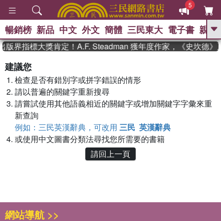
5
暢銷榜
新品
中文
外文
簡體
三民東大
電子書
親子
GO
出版界指標大獎肯定！A.F. Steadman 獲年度作家，《史坎
、
熱搜：
東野圭吾
高希均教授回憶錄
建議您
、
、
、
The Odyssey
父親節
如果歷
檢查是否有錯別字或拼字錯誤的情形
、
、
史是一群喵
暑期推薦
國際布克
、
、
請以普遍的關鍵字重新搜尋
獎 臺灣漫遊錄
方念華
台灣的李
、
、
登輝時代
數學女孩：黎曼猜想
請嘗試使用其他語義相近的關鍵字或增加關鍵字字彙來重
偉大的迷走神經
新查詢
例如：三民英漢辭典，可改用
三民 英漢辭典
或使用中文圖書分類法尋找您所需要的書籍
請回上一頁
網站導航 >>