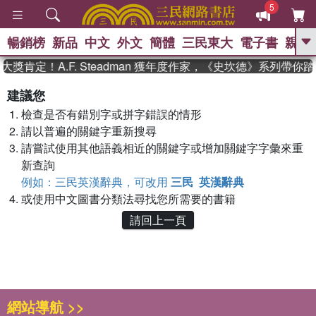
5
暢銷榜
新品
中文
外文
簡體
三民東大
電子書
親子
GO
獎肯定！A.F. Steadman 獲年度作家，《史坎德》系列帶你
、
熱搜：
東野圭吾
高希均教授回憶錄
建議您
、
、
、
The Odyssey
父親節
如果歷
檢查是否有錯別字或拼字錯誤的情形
、
、
史是一群喵
暑期推薦
國際布克
、
、
請以普遍的關鍵字重新搜尋
獎 臺灣漫遊錄
方念華
台灣的李
、
、
登輝時代
數學女孩：黎曼猜想
請嘗試使用其他語義相近的關鍵字或增加關鍵字字彙來重
偉大的迷走神經
新查詢
例如：三民英漢辭典，可改用
三民 英漢辭典
或使用中文圖書分類法尋找您所需要的書籍
請回上一頁
網站導航 >>