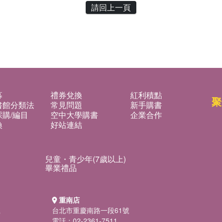
請回上一頁
募
禮券兌換
紅利積點
聚
書館分類法
常見問題
新手購書
購/編目
空中大學購書
企業合作
換
好站連結
兒童・青少年(7歲以上)
畢業禮品
重南店
號
台北市重慶南路一段61號
電話：02-2361-7511