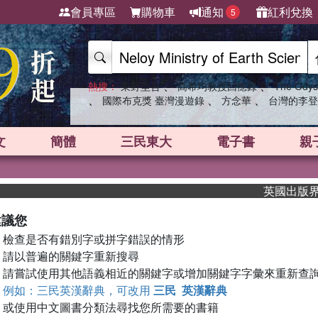
會員專區
購物車
通知
紅利兌換
5
、
、
熱搜：
東野圭吾
高希均教授回憶錄
The Odys
、
、
、
國際布克獎 臺灣漫遊錄
方念華
台灣的李登
文
簡體
三民東大
電子書
親
英國出版界指標
建議您
檢查是否有錯別字或拼字錯誤的情形
請以普遍的關鍵字重新搜尋
請嘗試使用其他語義相近的關鍵字或增加關鍵字字彙來重新查
例如：三民英漢辭典，可改用
三民 英漢辭典
或使用中文圖書分類法尋找您所需要的書籍