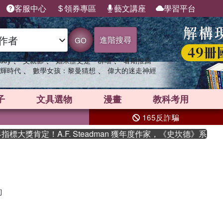
客服中心
領券專區
藝文講座
學習平台
進階搜尋
GO
、
、
、
sey
父親節
如果歷史是一群喵
暑期推薦
、
、
輝時代
數學女孩：黎曼猜想
偉大的迷走神經
子
文具選物
漫畫
教科考用
165反詐騙
大獎肯定！A.F. Steadman 獲年度作家，《史坎德》系列帶
詢