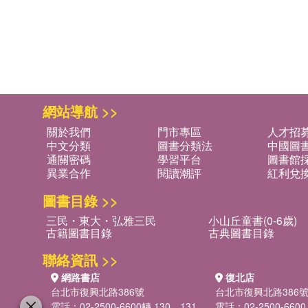
網站導航 >>
關於我們
門市專區
人才招
中文分類
圖書分類法
中國圖
通關密碼
學習平台
圖書館採
異業合作
閱讀潮評
紅利兌
圖書目錄 >>
三民・東大・弘雅三民
小山丘童書(0-6歲)
古籍圖書目錄
古典圖書目錄
聯絡資訊 >>
網路書店
復北店
台北市復興北路386號
台北市復興北路386
電話：02-2500-6600轉 130、131
電話：02-2500-6600