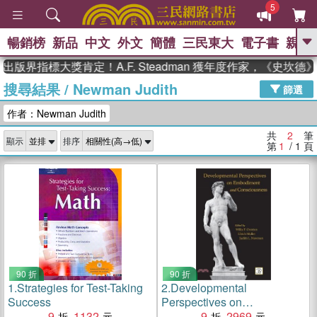
5
暢銷榜
新品
中文
外文
簡體
三民東大
電子書
親子
GO
出版界指標大獎肯定！A.F. Steadman 獲年度作家，《史坎
搜尋結果
/
Newman Judith
、
熱搜：
東野圭吾
高希均教授回憶錄
篩選
、
、
、
The Odyssey
父親節
如果歷
作者：Newman Judith
、
、
史是一群喵
暑期推薦
國際布克
、
、
獎 臺灣漫遊錄
方念華
台灣的李
共
2
筆
顯示
排序
、
、
登輝時代
數學女孩：黎曼猜想
第
1
/ 1
頁
偉大的迷走神經
90 折
90 折
1.
Strategies for Test-Taking
2.
Developmental
Success
Perspectives on
9
1132
Embodiment and
9
2969