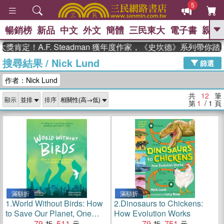
5
暢銷榜
新品
中文
外文
簡體
三民東大
電子書
親子
GO
肯定！A.F. Steadman 獲年度作家，《史坎德》系列帶你踏
搜尋結果
/
Nick Lund
、
熱搜：
東野圭吾
高希均教授回憶錄
篩選
、
、
、
The Odyssey
父親節
如果歷
作者：Nick Lund
、
、
史是一群喵
暑期推薦
國際布克
、
、
獎 臺灣漫遊錄
方念華
台灣的李
共
12
筆
顯示
排序
、
、
登輝時代
數學女孩：黎曼猜想
第
1
/ 1
頁
偉大的迷走神經
滿額折
滿額折
1.
World Without Birds: How
2.
Dinosaurs to Chickens:
to Save Our Planet, One
How Evolution Works
Bird at a Time
79
511
79
751