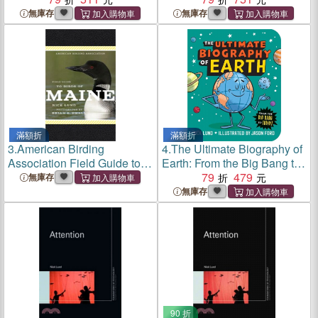
無庫存
無庫存
滿額折
滿額折
3.
American Birding
4.
The Ultimate Biography of
Association Field Guide to
Earth: From the Big Bang to
Birds of Maine
Today!
79
479
無庫存
無庫存
90 折