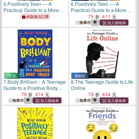
5.
Positively Teen ― A
6.
Positively Teen ― A
Practical Guide to a More
Practical Guide to a More
Positive, More Confident
Positive, More Confident
79
411
絕版無法訂購
You
You
無庫存
79 折
滿額折
7.
Body Brilliant：A Teenage
8.
The Teenage Guide to Life
Guide to a Positive Body
Online
Image
79
474
79
434
無庫存
無庫存