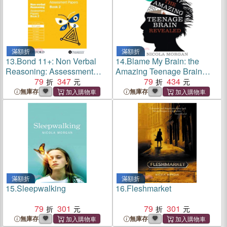
滿額折
滿額折
13.
Bond 11+: Non Verbal
14.
Blame My Brain: the
Reasoning: Assessment
Amazing Teenage Brain
Papers : 10-11 Years Book 2
79
347
Revealed
79
434
無庫存
無庫存
滿額折
滿額折
15.
Sleepwalking
16.
Fleshmarket
79
301
79
301
無庫存
無庫存