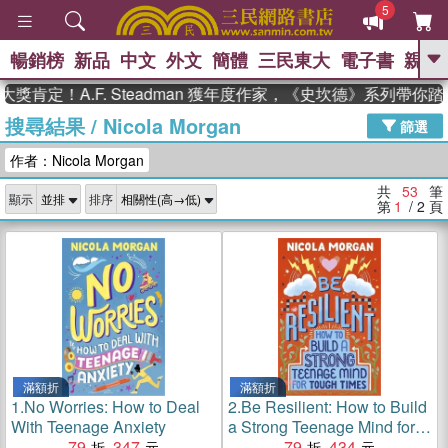
5
暢銷榜
新品
中文
外文
簡體
三民東大
電子書
親子
GO
！A.F. Steadman 獲年度作家，《史坎德》系列帶你踏上熱
搜尋結果
/
Nicola Morgan
、
、
熱搜：
東野圭吾
The Odyssey
篩選
、
、
父親節
如果歷史是一群喵
暑期
作者：Nicola Morgan
、
、
推薦
國際布克獎 臺灣漫遊錄
方
、
、
念華
台灣的李登輝時代
數學女
共
53
筆
顯示
排序
、
孩：黎曼猜想
偉大的迷走神經
第
1
/ 2
頁
滿額折
滿額折
1.
No Worries: How to Deal
2.
Be Resilient: How to Build
With Teenage Anxiety
a Strong Teenage Mind for
79
347
Tough Times
79
434