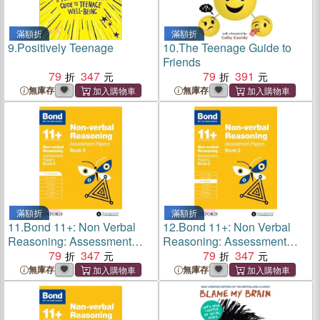
滿額折
滿額折
9.
Positively Teenage
10.
The Teenage Guide to
Friends
79
347
79
391
無庫存
無庫存
滿額折
滿額折
11.
Bond 11+: Non Verbal
12.
Bond 11+: Non Verbal
Reasoning: Assessment
Reasoning: Assessment
Papers : 11-12 Years Book 2
79
347
Papers : 9-10 Years Book 2
79
347
無庫存
無庫存