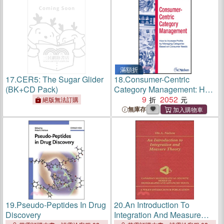
滿額折
17.
CER5: The Sugar Glider
18.
Consumer-Centric
(BK+CD Pack)
Category Management: How
To Increase Profits By
9
2052
絕版無法訂購
Managing Categories Based
無庫存
On Consumer Needs
19.
Pseudo-Peptides In Drug
20.
An Introduction To
Discovery
Integration And Measure