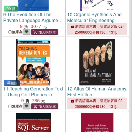
90 折
9.
The Evolution Of The
10.
Organic Synthesis And
Private Language Argument:
Molecular Engineering
Epistemology
9
3077
若需訂購本書，請電洽客服 02-
無庫存
25006600[分機130、131]。
滿額折
11.
Teaching Generation Text
12.
Atlas Of Human Anatomy,
─ Using Cell Phones to
First Edition
Enhance Learning
9
785
若需訂購本書，請電洽客服 02-
無庫存
25006600[分機130、131]。