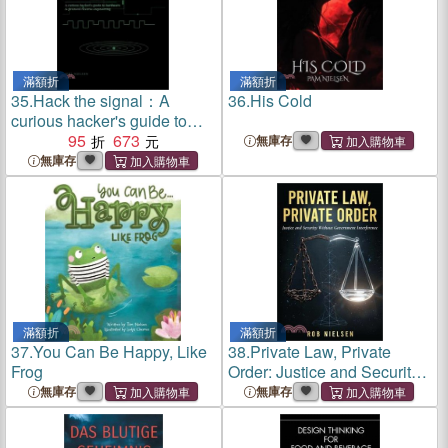
滿額折
滿額折
35.
Hack the signal：A
36.
His Cold
curious hacker's guide to
hardware & protocol reverse
95
673
無庫存
engineering
無庫存
滿額折
滿額折
37.
You Can Be Happy, Like
38.
Private Law, Private
Frog
Order: Justice and Security
Without Government
無庫存
無庫存
Interference