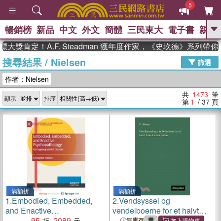
5
暢銷榜
新品
中文
外文
簡體
三民東大
電子書
親子
GO
定！A.F. Steadman 獲年度作家，《史坎德》系列帶你踏上
搜尋結果
/
Nielsen
、
熱搜：
東野圭吾
高希均教授回憶錄
篩選
、
、
、
The Odyssey
父親節
花開錦
作者：Nielsen
、
、
、
繡
暑期推薦
方念華
台灣的
、
李登輝時代
數學女孩：黎曼猜想
共
1473
筆
顯示
排序
、
、
偉大的迷走神經
如果歷史是一
第
1
/ 37
頁
、
群喵
臺灣漫遊錄
滿額折
滿額折
1.
Embodied, Embedded,
2.
Vendsyssel og
and Enactive
vendelboerne for et halvt
Psychopathology：
95
2089
hundredaar siden
無庫存