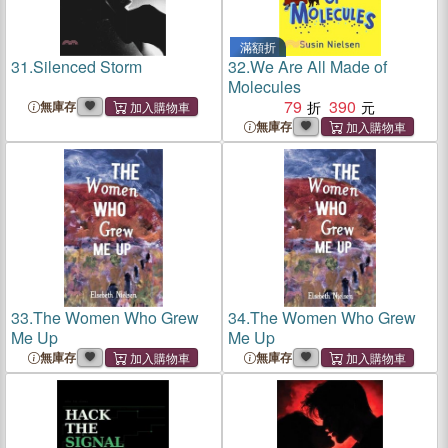
滿額折
31.
Silenced Storm
32.
We Are All Made of
Molecules
79
390
無庫存
無庫存
33.
The Women Who Grew
34.
The Women Who Grew
Me Up
Me Up
無庫存
無庫存