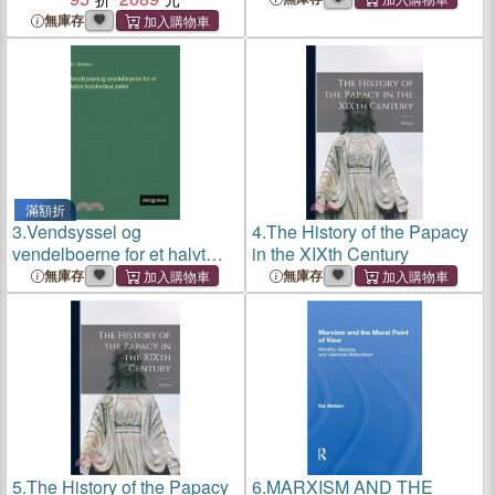
Reimagining Mental
無庫存
Disorder
滿額折
3.
Vendsyssel og
4.
The History of the Papacy
vendelboerne for et halvt
in the XIXth Century
hundredaar siden
無庫存
無庫存
5.
The History of the Papacy
6.
MARXISM AND THE