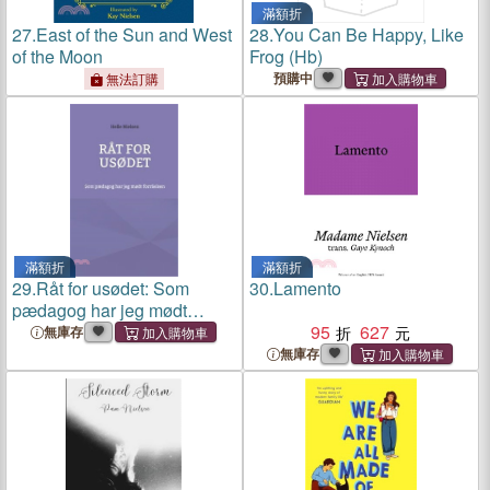
滿額折
27.
East of the Sun and West
28.
You Can Be Happy, Like
of the Moon
Frog (Hb)
預購中
無法訂購
滿額折
滿額折
29.
Råt for usødet: Som
30.
Lamento
pædagog har jeg mødt
forråelsen
95
627
無庫存
無庫存