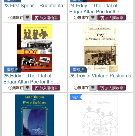
23.
First Spear ─ Rudimenta
24.
Eddy ─ The Trial of
Edgar Allan Poe for the
Murder of Mary Rogers
無庫存
無庫存
滿額折
滿額折
25.
Eddy ─ The Trial of
26.
Troy in Vintage Postcards
Edgar Allan Poe for the
Murder of Mary Rogers
無庫存
無庫存
預購