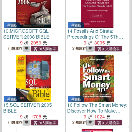
滿額折
滿額折
13.
MICROSOFT SQL
14.
Fossils And Strata:
SERVER 2008 BIBLE
Proceedings Of The 5Th
9
2050
International Brachiopod
9
3095
Conference - Number 52
無庫存
無庫存
Northwestern Nevada (Usa):
Taxonomy And
滿額折
滿額折
15.
SQL SERVER 2005
16.
Follow The Smart Money:
BIBLE
Discover How To Make
9
1708
Winning Trades On The
9
1024
Austalian Stockmarket
無庫存
無庫存