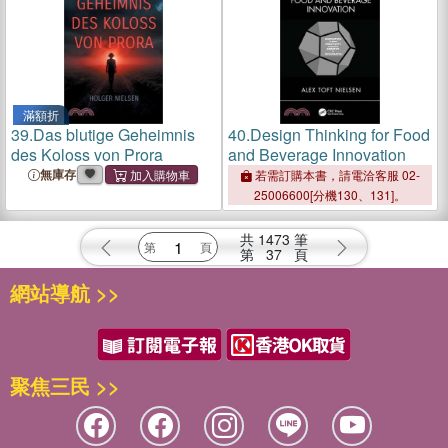
滿額折
39.
Das blutige Geheimnis
40.
Design Thinking for Food
des Koloss von Prora
and Beverage Innovation
無庫存
若需訂購本書，請電洽客服 02-
25006600[分機130、131]。
共
1473
筆
第
37
頁
網站導航 >>
聚焦三民 >>