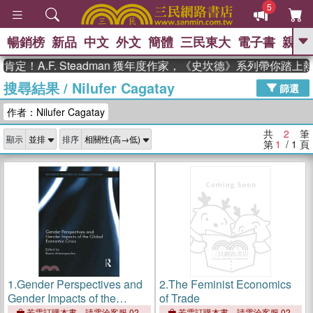
5
暢銷榜
新品
中文
外文
簡體
三民東大
電子書
親子
GO
定！A.F. Steadman 獲年度作家，《史坎德》系列帶你踏上
搜尋結果
/
Nilufer Cagatay
、
、
熱搜：
東野圭吾
The Odyssey
篩選
、
、
父親節
如果歷史是一群喵
暑期
作者：Nilufer Cagatay
、
、
推薦
國際布克獎 臺灣漫遊錄
方
、
、
念華
台灣的李登輝時代
數學女
共
2
筆
顯示
排序
、
孩：黎曼猜想
偉大的迷走神經
第
1
/ 1
頁
1.
Gender Perspectives and
2.
The Feminist Economics
Gender Impacts of the
of Trade
Global Economic Crisis
若需訂購本書，請電洽客服 02-
若需訂購本書，請電洽客服 02-