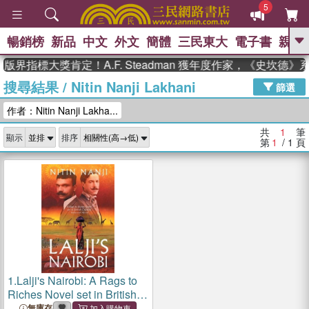
5
暢銷榜
新品
中文
外文
簡體
三民東大
電子書
親子
GO
版界指標大獎肯定！A.F. Steadman 獲年度作家，《史坎德
搜尋結果
/
Nitin Nanji Lakhani
、
熱搜：
東野圭吾
高希均教授回憶錄
篩選
、
、
、
The Odyssey
父親節
如果歷
作者：Nitin Nanji Lakha...
、
、
史是一群喵
暑期推薦
國際布克
、
、
獎 臺灣漫遊錄
方念華
台灣的李
共
1
筆
顯示
排序
、
、
登輝時代
數學女孩：黎曼猜想
第
1
/ 1
頁
偉大的迷走神經
1.
Lalji's Nairobi: A Rags to
Riches Novel set in British
Colonial India and Africa
無庫存