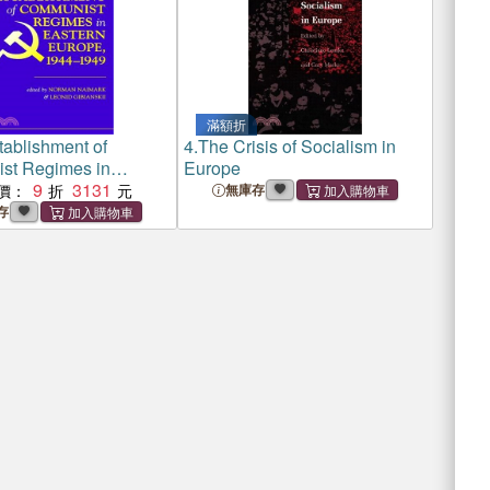
滿額折
ablishment of
4.
The Crisis of Socialism in
st Regimes in
Europe
Europe, 1944-1949
9
3131
價：
無庫存
存