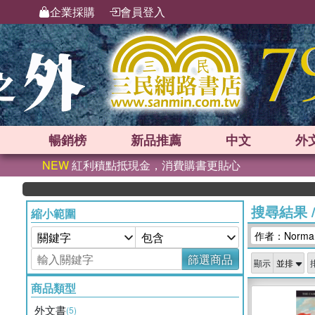
企業採購
會員登入
暢銷榜
新品
推薦
中文
外
NEW
紅利積點抵現金，消費購書更貼心
搜尋結果
縮小範圍
作者：Norman
篩選商品
顯示
商品類型
外文書
(5)