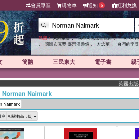
會員專區
購物車
通知
紅利兌換
5
、
、
熱搜：
東野圭吾
高希均教授回憶錄
The Odys
、
、
、
國際布克獎 臺灣漫遊錄
方念華
台灣的李登
文
簡體
三民東大
電子書
親
英國出版界指標
/
Norman Naimark
 Naimark
排序