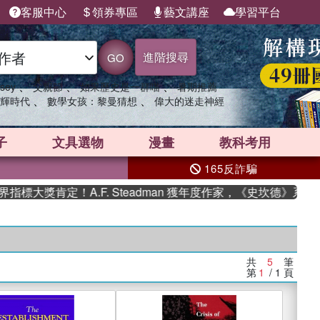
客服中心
領券專區
藝文講座
學習平台
進階搜尋
GO
、
、
、
sey
父親節
如果歷史是一群喵
暑期推薦
、
、
輝時代
數學女孩：黎曼猜想
偉大的迷走神經
子
文具選物
漫畫
教科考用
165反詐騙
大獎肯定！A.F. Steadman 獲年度作家，《史坎德》系列
共
5
筆
第
1
/ 1
頁