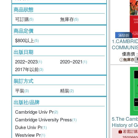
商品狀態
可訂購
無庫存
(5)
(5)
商品定價
滿額折
$800以上
(5)
1.
CAMBRID
COMMUNIS
出版日期
優惠價
無庫存
2022~2023
2020~2021
(1)
(1)
2017年以前
(3)
裝訂方式
平裝
精裝
(3)
(2)
出版社/品牌
Cambridge Univ Pr
(2)
5.
The Camb
Cambridge University Press
(1)
History of 
Duke Univ Pr
(1)
Genocide i
若需訂購
Westview Pr
(1)
Era, 1914-
250066