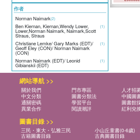
作者
Norman Naimark
(2)
Ben Kiernan, Kiernan,Wendy Lower,
(1)
Lower,Norman Naimark, Naimark,Scott
Straus, Straus
Christiane Lemke/ Gary Marks (EDT)/
(1)
Geoff Eley (CON)/ Norman Naimark
(CON)
Norman Naimark (EDT)/ Leonid
(1)
Gibianskii (EDT)
網站導航 >>
關於我們
門市專區
人才招
中文分類
圖書分類法
中國圖
通關密碼
學習平台
圖書館採
異業合作
閱讀潮評
紅利兌
圖書目錄 >>
三民・東大・弘雅三民
小山丘童書(0-6歲)
古籍圖書目錄
古典圖書目錄