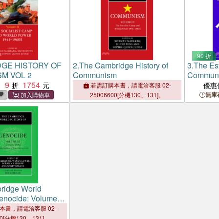
90 折
GE HISTORY OF
2.
The Cambridge History of
3.
The Est
M VOL 2
Communism
Communi
9
1754
Eastern 
：
優惠
若需訂購本書，請電洽客服 02-
無庫
25006600[分機130、131]。
ridge World
Genocide: Volume 3,
n the Contemporary
本書，請電洽客服 02-
2020
00[分機130、131]。