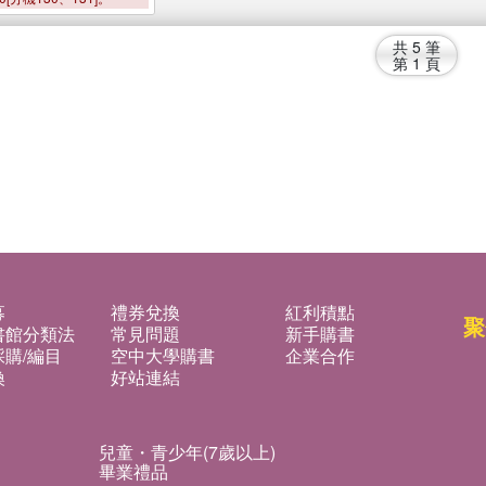
共
5
筆
第
1
頁
募
禮券兌換
紅利積點
聚
書館分類法
常見問題
新手購書
購/編目
空中大學購書
企業合作
換
好站連結
兒童・青少年(7歲以上)
畢業禮品