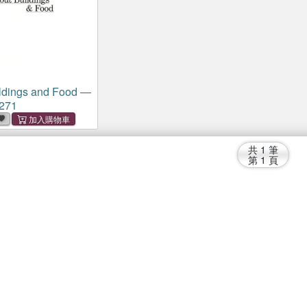
ldings and Food ―
271
共
1
筆
第
1
頁