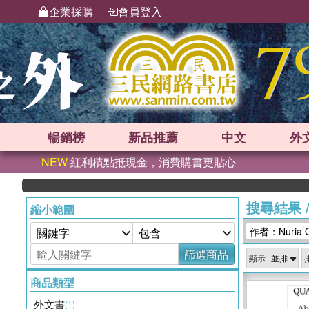
企業採購
會員登入
暢銷榜
新品
推薦
中文
外
NEW
紅利積點抵現金，消費購書更貼心
搜尋結果
縮小範圍
作者：Nuria O
篩選商品
顯示
商品類型
外文書
(1)