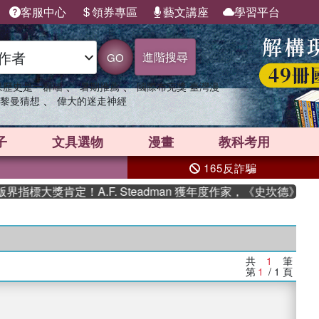
客服中心
領券專區
藝文講座
學習平台
進階搜尋
GO
、
、
果歷史是一群喵
暑期推薦
國際布克獎 臺灣漫
、
黎曼猜想
偉大的迷走神經
子
文具選物
漫畫
教科考用
165反詐騙
指標大獎肯定！A.F. Steadman 獲年度作家，《史坎德》系
共
1
筆
第
1
/ 1
頁