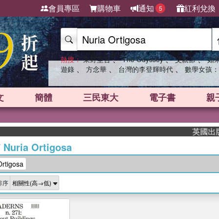
會員專區
購物車
通知
紅利兌換
5
、
、
、
熱搜：
東野圭吾
The Odyssey
父親節
如
、
、
、
遊錄
方念華
台灣的李登輝時代
數學女孩：
文
簡體
三民東大
電子書
親
英國出版界
/
Nuria Ortigosa
rtigosa
排序