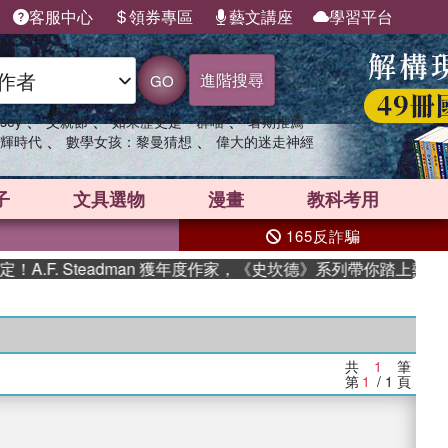
客服中心
領券專區
藝文講座
學習平台
進階搜尋
GO
、
、
、
sey
父親節
如果歷史是一群喵
暑期推薦
、
、
輝時代
數學女孩：黎曼猜想
偉大的迷走神經
子
文具選物
漫畫
教科考用
165反詐騙
.F. Steadman 獲年度作家，《史坎德》系列帶你踏上熱血奇
共
1
筆
第
1
/ 1
頁