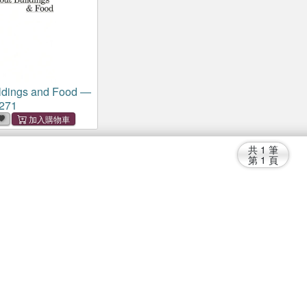
ldings and Food ―
271
共
1
筆
第
1
頁