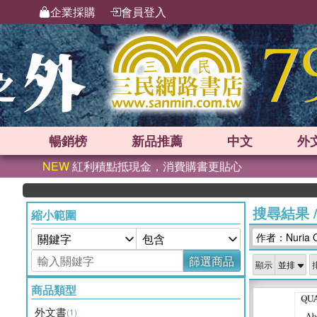
企業採購
會員登入
暢銷榜
新品
推薦
中文
外
NEW
紅利積點抵現金，消費購書更貼心
搜尋結果
縮小範圍
作者：Nuria O
篩選商品
顯示
商品類型
外文書
(1)