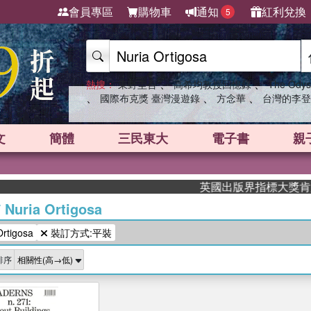
會員專區
購物車
通知
紅利兌換
5
、
、
熱搜：
東野圭吾
高希均教授回憶錄
The Odys
、
、
、
國際布克獎 臺灣漫遊錄
方念華
台灣的李登
文
簡體
三民東大
電子書
親
英國出版界指標大獎肯定！A
/
Nuria Ortigosa
rtigosa
裝訂方式:平裝
排序