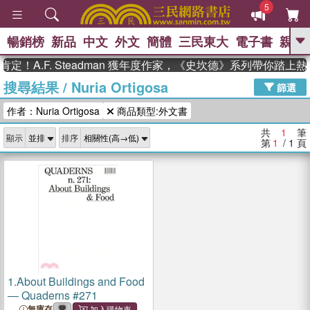
5
暢銷榜
新品
中文
外文
簡體
三民東大
電子書
親子
GO
定！A.F. Steadman 獲年度作家，《史坎德》系列帶你踏上
搜尋結果
/
Nuria Ortigosa
、
熱搜：
東野圭吾
高希均教授回憶錄
篩選
、
、
、
The Odyssey
父親節
如果歷
作者：Nuria Ortigosa
商品類型:外文書
、
、
史是一群喵
暑期推薦
國際布克
、
、
獎 臺灣漫遊錄
方念華
台灣的李
共
1
筆
顯示
排序
、
、
登輝時代
數學女孩：黎曼猜想
第
1
/ 1
頁
偉大的迷走神經
1.
About Buildings and Food
― Quaderns #271
無庫存