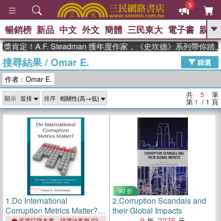
5
暢銷榜
新品
中文
外文
簡體
三民東大
電子書
親子
GO
肯定！A.F. Steadman 獲年度作家，《史坎德》系列帶你踏
搜尋結果
/
Omar E.
、
熱搜：
東野圭吾
高希均教授回憶錄
篩選
、
、
、
The Odyssey
父親節
如果歷
作者：Omar E.
、
、
史是一群喵
暑期推薦
國際布克
、
、
獎 臺灣漫遊錄
方念華
台灣的李
共
5
筆
顯示
排序
、
、
登輝時代
數學女孩：黎曼猜想
第
1
/ 1
頁
偉大的迷走神經
90 折
1.
Do International
2.
Corruption Scandals and
Corruption Metrics Matter? ─
their Global Impacts
The Impact of Transparency
9
2375
若需訂購本書，請電洽客服 02-