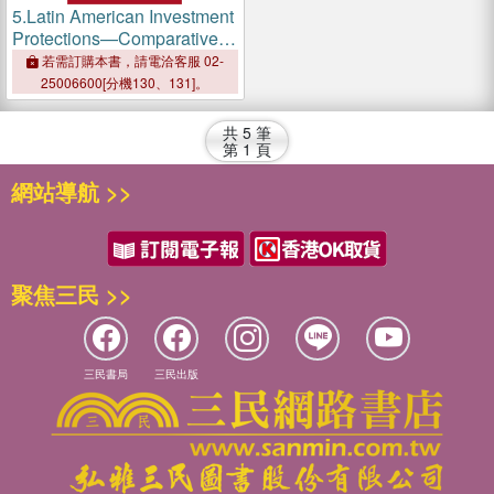
5.
Latin American Investment
Protections—Comparative
Perspectives on Laws,
若需訂購本書，請電洽客服 02-
Treaties, and Disputes for
25006600[分機130、131]。
Investors, States and
Counsel
共
5
筆
第
1
頁
網站導航 >>
聚焦三民 >>
三民書局
三民出版