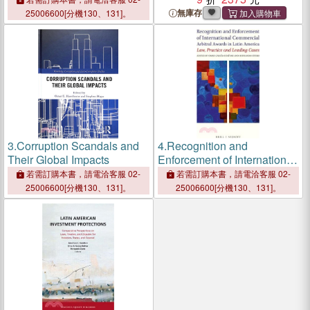
International's Corruption
無庫存
25006600[分機130、131]。
Perception Index
3.
Corruption Scandals and
4.
Recognition and
Their Global Impacts
Enforcement of International
Commercial Arbitral Awards
若需訂購本書，請電洽客服 02-
若需訂購本書，請電洽客服 02-
in Latin America ― Law,
25006600[分機130、131]。
25006600[分機130、131]。
Practice and Leading Cases