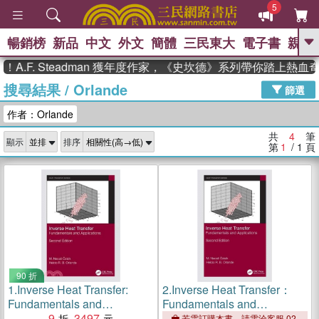
5
暢銷榜
新品
中文
外文
簡體
三民東大
電子書
親子
GO
A.F. Steadman 獲年度作家，《史坎德》系列帶你踏上熱血
搜尋結果
/
Orlande
、
熱搜：
東野圭吾
高希均教授回憶錄
篩選
、
、
、
The Odyssey
父親節
如果歷
作者：Orlande
、
、
史是一群喵
暑期推薦
國際布克
、
、
獎 臺灣漫遊錄
方念華
台灣的李
共
4
筆
顯示
排序
、
、
登輝時代
數學女孩：黎曼猜想
第
1
/ 1
頁
偉大的迷走神經
90 折
1.
Inverse Heat Transfer:
2.
Inverse Heat Transfer：
Fundamentals and
Fundamentals and
Applications
9
3497
Applications
若需訂購本書，請電洽客服 02-