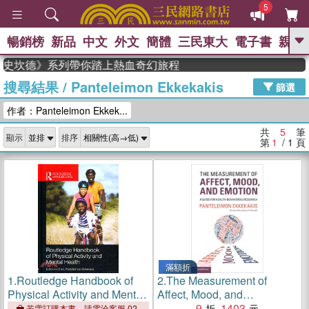
5
暢銷榜
新品
中文
外文
簡體
三民東大
電子書
親子
GO
家，《史坎德》系列帶你踏上熱血奇幻旅程
搜尋結果
/
Panteleimon Ekkekakis
、
熱搜：
東野圭吾
高希均教授回憶錄
篩選
、
、
、
The Odyssey
父親節
如果歷
作者：Panteleimon Ekkek...
、
、
史是一群喵
暑期推薦
國際布克
、
、
獎 臺灣漫遊錄
方念華
台灣的李
共
5
筆
顯示
排序
、
、
登輝時代
數學女孩：黎曼猜想
第
1
/ 1
頁
偉大的迷走神經
滿額折
1.
Routledge Handbook of
2.
The Measurement of
Physical Activity and Mental
Affect, Mood, and
Health
Emotion―A Guide for
9
1403
若需訂購本書，請電洽客服 02-