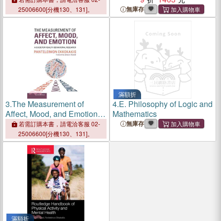
Health-behavioral Research
無庫存
25006600[分機130、131]。
滿額折
3.
The Measurement of
4.
E. Philosophy of Logic and
Affect, Mood, and Emotion
Mathematics
― A Guide for Health-
無庫存
若需訂購本書，請電洽客服 02-
behavioral Research
25006600[分機130、131]。
滿額折